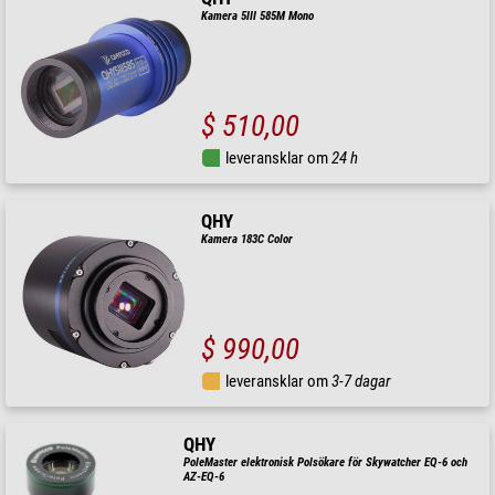
Kamera 5III 585M Mono
$ 510,00
leveransklar om
24 h
QHY
Kamera 183C Color
$ 990,00
leveransklar om
3-7 dagar
QHY
PoleMaster elektronisk Polsökare för Skywatcher EQ-6 och
AZ-EQ-6