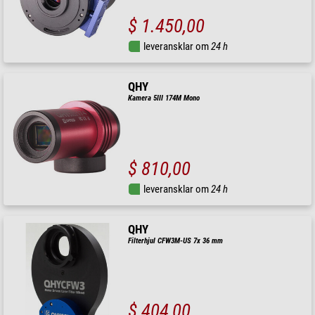
$ 1.450,00
leveransklar om
24 h
QHY
Kamera 5III 174M Mono
$ 810,00
leveransklar om
24 h
QHY
Filterhjul CFW3M-US 7x 36 mm
$ 404,00