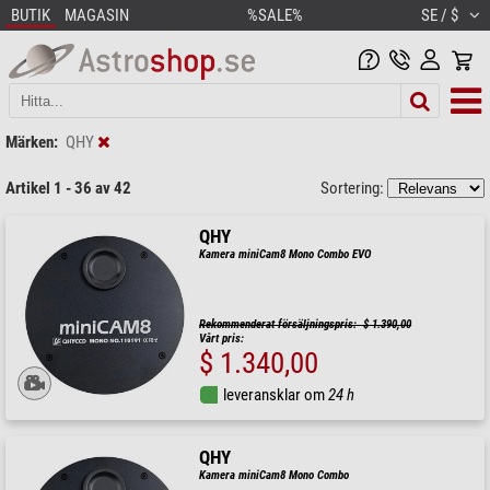
BUTIK
MAGASIN
%SALE%
SE / $
Märken:
QHY
Artikel 1 - 36 av 42
Sortering:
QHY
Kamera miniCam8 Mono Combo EVO
Rekommenderat försäljningspris: $ 1.390,00
Vårt pris:
$ 1.340,00
leveransklar om
24 h
QHY
Kamera miniCam8 Mono Combo