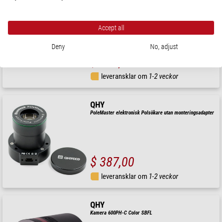
QHY
Kamera 5III 678C Color
Accept all
Deny
No, adjust
$ 420,00
leveransklar om
1-2 veckor
QHY
PoleMaster elektronisk Polsökare utan monteringsadapter
$ 387,00
leveransklar om
1-2 veckor
QHY
Kamera 600PH-C Color SBFL