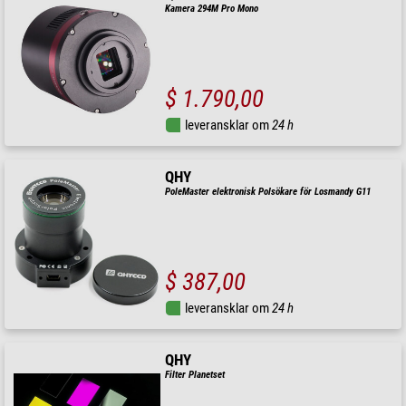
Kamera 294M Pro Mono
$ 1.790,00
leveransklar om
24 h
QHY
PoleMaster elektronisk Polsökare för Losmandy G11
$ 387,00
leveransklar om
24 h
QHY
Filter Planetset