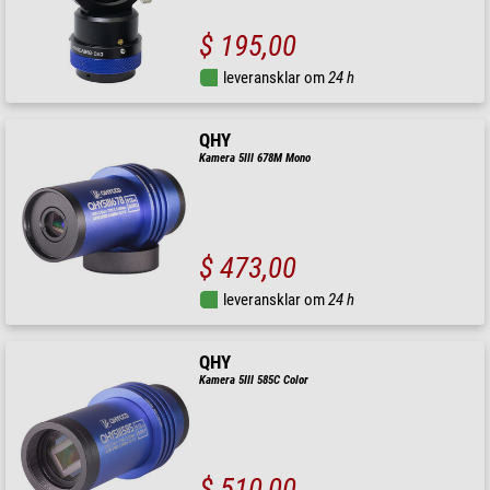
$ 195,00
leveransklar om
24 h
QHY
Kamera 5III 678M Mono
$ 473,00
leveransklar om
24 h
QHY
Kamera 5III 585C Color
$ 510,00