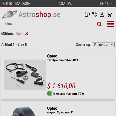
BUTIK
MAGASIN
%SALE%
SE / $
Märken:
Optec
Artikel 1 - 8 av 8
Sortering:
Optec
ThirdLynx Direct Sync ACFX
$ 1.610,00
leveransklar om
24 h
Optec
Adapter T2/ & Lepus 2"