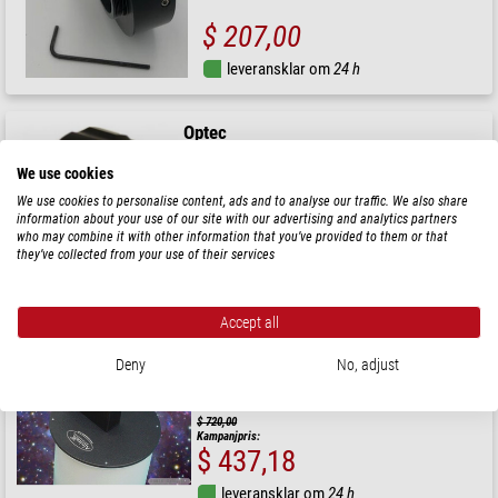
$ 207,00
leveransklar om
24 h
Optec
Telekonverter Lepus 0,62x telekompressor för Celestron
EdgeHD 800
We use cookies
We use cookies to personalise content, ads and to analyse our traffic. We also share
information about your use of our site with our advertising and analytics partners
$ 460,00
who may combine it with other information that you’ve provided to them or that
they’ve collected from your use of their services
leveransklar om
24 h
Accept all
Optec
Flatfield-mask Flat-Man Gen2 for OTA's up to 8-1/8"
Deny
No, adjust
Diameter
$ 720,00
Kampanjpris:
$ 437,18
leveransklar om
24 h