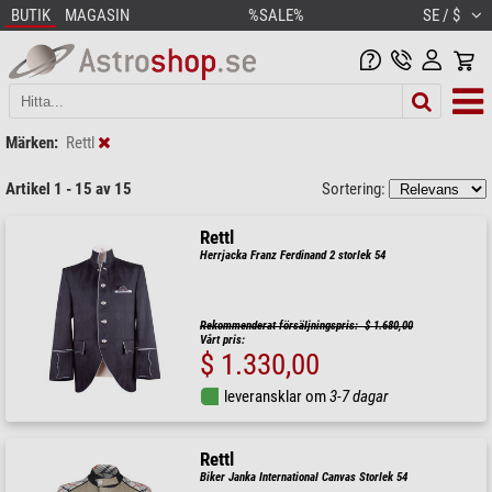
BUTIK
MAGASIN
%SALE%
SE / $
Märken:
Rettl
Artikel 1 - 15 av 15
Sortering:
Rettl
Herrjacka Franz Ferdinand 2 storlek 54
Rekommenderat försäljningspris: $ 1.680,00
Vårt pris:
$ 1.330,00
leveransklar om
3-7 dagar
Rettl
Biker Janka International Canvas Storlek 54