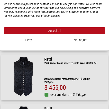
We use cookies to personalise content, ads and to analyse our traffic. We also share
information about your use of our site with our advertising and analytics partners
Rettl
who may combine it with other information that you’ve provided to them or that
Kavaj Kaiser Franz Josef Triscele blå storlek 54
they’ve collected from your use of their services
Rekommenderat försäljningspris: $ 580,00
Accept all
Vårt pris:
$ 456,00
Deny
No, adjust
leveransklar om
3-7 dagar
Rettl
Väst Kaiser Franz Josef Triscele svart storlek 54
Rekommenderat försäljningspris: $ 580,00
Vårt pris:
$ 456,00
leveransklar om
3-7 dagar
Rettl