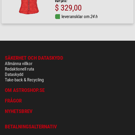
Vårt pris:
$ 329,00
leveransklar om
24 h
SÄKERHET OCH DATASKYDD
Allmänna villkor
Redaktionell ruta
Dataskydd
Take-back & Recycling
OM ASTROSHOP.SE
FRÅGOR
NYHETSBREV
BETALNINGSALTERNATIV