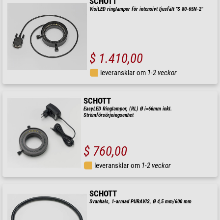
SCHOTT
VisiLED ringlampor för intensivt ljusfält "S 80-65N-2"
$ 1.410,00
leveransklar om
1-2 veckor
SCHOTT
EasyLED Ringlampor, (RL) Ø i=66mm inkl.
Strömförsörjningsenhet
$ 760,00
leveransklar om
1-2 veckor
SCHOTT
Svanhals, 1-armad PURAVIS, Ø 4,5 mm/600 mm