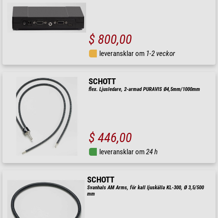
$ 800,00
leveransklar om
1-2 veckor
SCHOTT
flex. Ljusledare, 2-armad PURAVIS Ø4,5mm/1000mm
$ 446,00
leveransklar om
24 h
SCHOTT
Svanhals AM Arms, för kall ljuskälla KL-300, Ø 3,5/500
mm