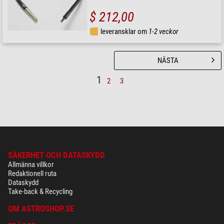
$ 212,00
leveransklar om
1-2 veckor
NÄSTA
1
2
3
SÄKERHET OCH DATASKYDD
Allmänna villkor
Redaktionell ruta
Dataskydd
Take-back & Recycling
OM ASTROSHOP.SE