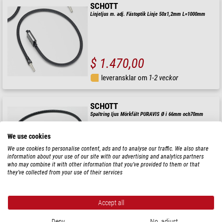
SCHOTT
Linjeljus m. adj. Fästoptik Linje 50x1,2mm L=1000mm
$ 1.470,00
leveransklar om
1-2 veckor
SCHOTT
Spaltring ljus Mörkfält PURAVIS Ø i 66mm och70mm
We use cookies
We use cookies to personalise content, ads and to analyse our traffic. We also share
information about your use of our site with our advertising and analytics partners
$ 1.400,00
who may combine it with other information that you’ve provided to them or that
they’ve collected from your use of their services
leveransklar om
1-2 veckor
Accept all
SCHOTT
Svanhals med 2 armar för KL-300, Ø-3,5/500 mm
Deny
No, adjust