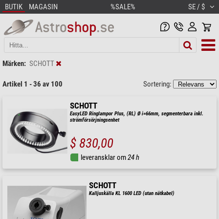
BUTIK
MAGASIN
%SALE%
SE / $
Märken:
SCHOTT
Artikel 1 - 36 av 100
Sortering:
SCHOTT
EasyLED Ringlampor Plus, (RL) Ø i=66mm, segmenterbara inkl.
strömförsörjningsenhet
$ 830,00
leveransklar om
24 h
SCHOTT
Kalljuskälla KL 1600 LED (utan nätkabel)