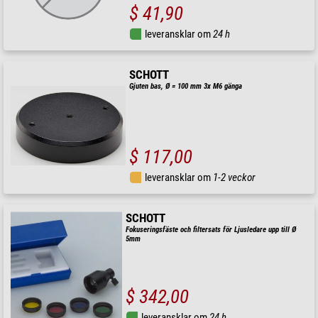
$ 41,90
leveransklar om
24 h
SCHOTT
Gjuten bas, Ø = 100 mm 3x M6 gänga
$ 117,00
leveransklar om
1-2 veckor
SCHOTT
Fokuseringsfäste och filtersats för Ljusledare upp till Ø
5mm
$ 342,00
leveransklar om
24 h