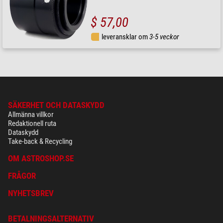
$ 57,00
leveransklar om
3-5 veckor
SÄKERHET OCH DATASKYDD
Allmänna villkor
Redaktionell ruta
Dataskydd
Take-back & Recycling
OM ASTROSHOP.SE
FRÅGOR
NYHETSBREV
BETALNINGSALTERNATIV