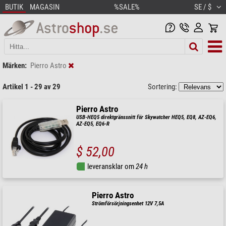
BUTIK
MAGASIN
%SALE%
SE / $
Märken:
Pierro Astro
Artikel 1 - 29 av 29
Sortering:
Pierro Astro
USB-HEQ5 direktgränssnitt för Skywatcher HEQ5, EQ8, AZ-EQ6,
AZ-EQ5, EQ6-R
$ 52,00
leveransklar om
24 h
Pierro Astro
Strömförsörjningsenhet 12V 7,5A