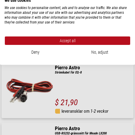
We use cookies
Pierro Astro
We use cookies to personalise content, ads and to analyse our traffic. We also share
5V 3A Strömförsörjningsenhet med USB Typ-C kabel
information about your use of our site with our advertising and analytics partners
who may combine it with other information that you’ve provided to them or that
they’ve collected from your use of their services
$ 20,90
Accept all
leveransklar om
1-2 veckor
Deny
No, adjust
Pierro Astro
Strömkabel för EQ-8
$ 21,90
leveransklar om
1-2 veckor
Pierro Astro
USB-RS232-gränssnitt för Meade LX200