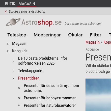
BUTIK
MAGASIN
✓
Europas största Astrobutik
Din partner inom astronomi
Teleskop
Monteringar
Okular
Filter
T
Magasin
>
Köp
Magasin
Köpguide
Köpguide
Presen
De 10 bästa produkterna inför
solförmörkelsen 2026
Vill du skänka 
Teleskopguide
bläddra och ge 
Presentidéer
Presenter för de som är nya inom
astronomi.
Presenter för hobbyastronomer
Presenter för naturobservatörer