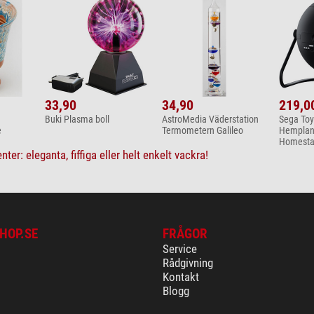
33,90
34,90
219,0
Buki Plasma boll
AstroMedia Väderstation
Sega Toy
e
Termometern Galileo
Hemplan
Homestar
nter: eleganta, fiffiga eller helt enkelt vackra!
HOP.SE
FRÅGOR
Service
Rådgivning
Kontakt
Blogg