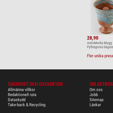
28,90
AstroMedia Mugg
Pythagoras bägar
Fler unika prese
SÄKERHET OCH DATASKYDD
OM ASTROS
Allmänna villkor
Om oss
Redaktionell ruta
Jobb
Dataskydd
Sitemap
Take-back & Recycling
Länkar