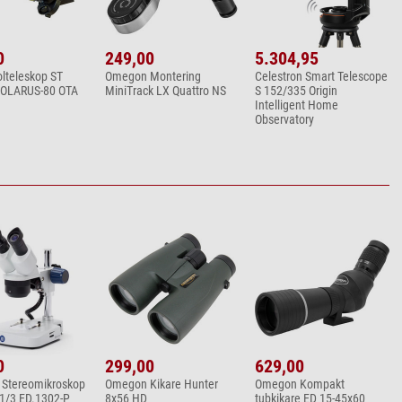
0
249,00
5.304,95
olteleskop ST
Omegon Montering
Celestron Smart Telescope
SOLARUS-80 OTA
MiniTrack LX Quattro NS
S 152/335 Origin
Intelligent Home
Observatory
0
299,00
629,00
Stereomikroskop
Omegon Kikare Hunter
Omegon Kompakt
1/3 ED.1302-P
8x56 HD
tubkikare ED 15-45x60