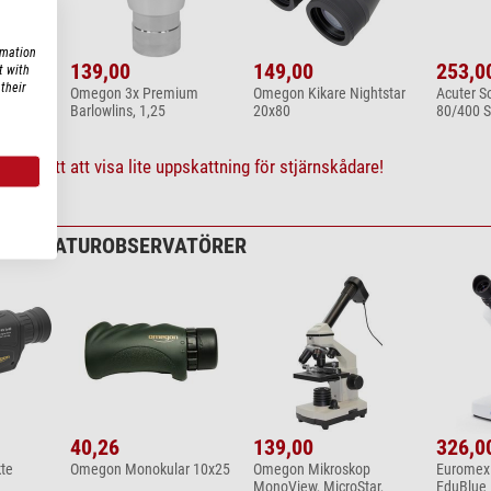
rmation
139,00
149,00
253,0
t with
their
Y
Omegon 3x Premium
Omegon Kikare Nightstar
Acuter S
Barlowlins, 1,25
20x80
80/400 
 och sätt att visa lite uppskattning för stjärnskådare!
 FÖR NATUROBSERVATÖRER
40,26
139,00
326,0
te
Omegon Monokular 10x25
Omegon Mikroskop
Euromex 
MonoView, MicroStar,
EduBlue 