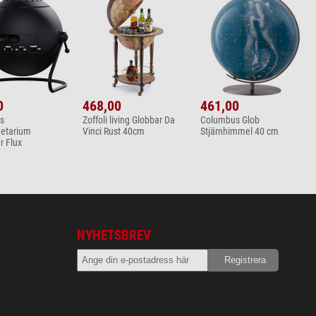
0
468,00
461,00
s
Zoffoli living Globbar Da
Columbus Glob
etarium
Vinci Rust 40cm
Stjärnhimmel 40 cm
 Flux
NYHETSBREV