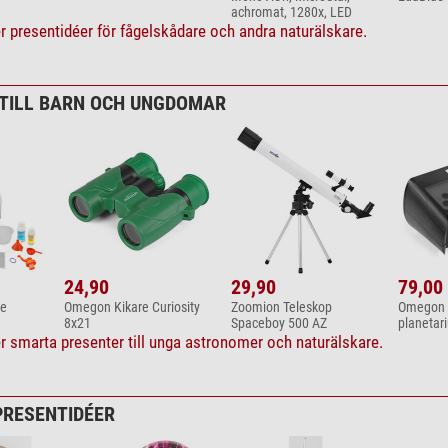
achromat, 1280x, LED
ler presentidéer för fågelskådare och andra naturälskare.
TILL BARN OCH UNGDOMAR
24,90
29,90
79,00
ce
Omegon Kikare Curiosity
Zoomion Teleskop
Omegon P
8x21
Spaceboy 500 AZ
planetar
ler smarta presenter till unga astronomer och naturälskare.
PRESENTIDÉER