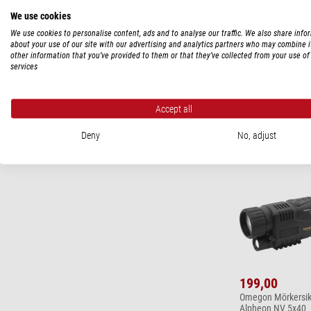
We use cookies
We use cookies to personalise content, ads and to analyse our traffic. We also share info
29,90
about your use of our site with our advertising and analytics partners who may combine i
other information that you’ve provided to them or that they’ve collected from your use of 
Omegon DUNEDR
services
dehumidifier
Fler presenttips
Accept all
Deny
No, adjust
PRESENTER
199,00
Omegon Mörkersik
Alpheon NV 5x40