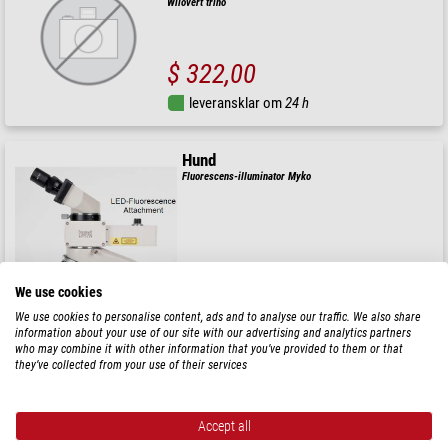
Wilovert trino
$ 322,00
leveransklar om
24 h
Hund
Fluorescens-illuminator Myko
$ 2.260,00
We use cookies
leveransklar om
1-2 veckor
We use cookies to personalise content, ads and to analyse our traffic. We also share
information about your use of our site with our advertising and analytics partners
who may combine it with other information that you’ve provided to them or that
Hund
they’ve collected from your use of their services
Okular för mätning WF 10/22 för Wiloskop
Accept all