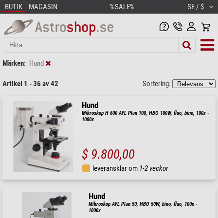
BUTIK
MAGASIN
%SALE%
SE / $
Märken:
Hund
Artikel 1 - 36 av 42
Sortering:
Hund
Mikroskop H 600 AFL Plan 100, HBO 100W, fluo, bino, 100x -
1000x
$ 9.800,00
leveransklar om
1-2 veckor
Hund
Mikroskop AFL Plan 50, HBO 50W, bino, fluo, 100x -
1000x