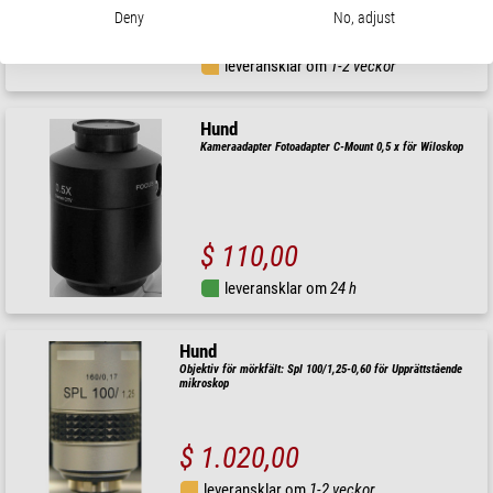
Deny
No, adjust
$ 172,00
leveransklar om
1-2 veckor
Hund
Kameraadapter Fotoadapter C-Mount 0,5 x för Wiloskop
$ 110,00
leveransklar om
24 h
Hund
Objektiv för mörkfält: Spl 100/1,25-0,60 för Upprättstående
mikroskop
$ 1.020,00
leveransklar om
1-2 veckor