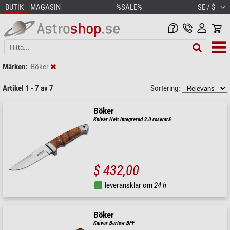
BUTIK
MAGASIN
%SALE%
SE / $
Märken:
Böker
Artikel 1 - 7 av 7
Sortering:
Böker
Knivar Helt integrerad 2.0 rosenträ
$ 432,00
leveransklar om
24 h
Böker
Knivar Barlow BFF