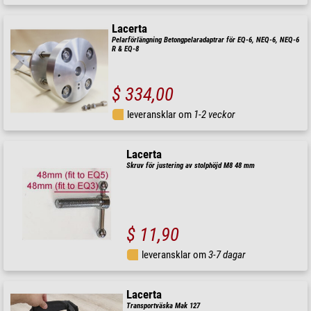
Lacerta
Pelarförlängning Betongpelaradaptrar för EQ-6, NEQ-6, NEQ-6
R & EQ-8
$ 334,00
leveransklar om
1-2 veckor
Lacerta
Skruv för justering av stolphöjd M8 48 mm
$ 11,90
leveransklar om
3-7 dagar
Lacerta
Transportväska Mak 127