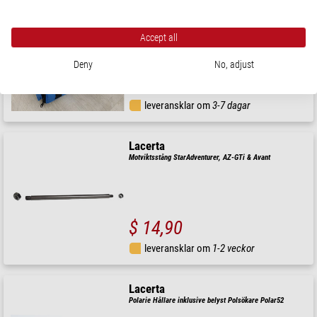
Lacerta
Transportväska Skywatcher EQ6-R monteringshuvud
Accept all
Deny
No, adjust
$ 87,00
leveransklar om
3-7 dagar
Lacerta
Motviktsstång StarAdventurer, AZ-GTi & Avant
$ 14,90
leveransklar om
1-2 veckor
Lacerta
Polarie Hållare inklusive belyst Polsökare Polar52