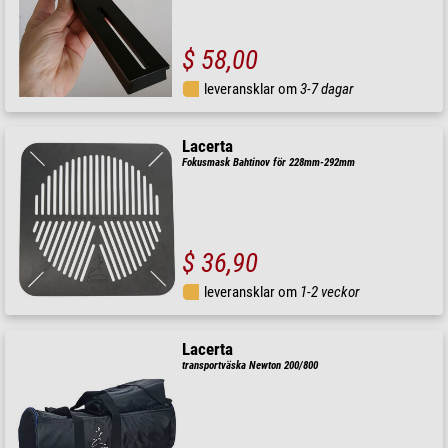
$ 58,00
leveransklar om
3-7 dagar
Lacerta
Fokusmask Bahtinov för 228mm-292mm
$ 36,90
leveransklar om
1-2 veckor
Lacerta
transportväska Newton 200/800