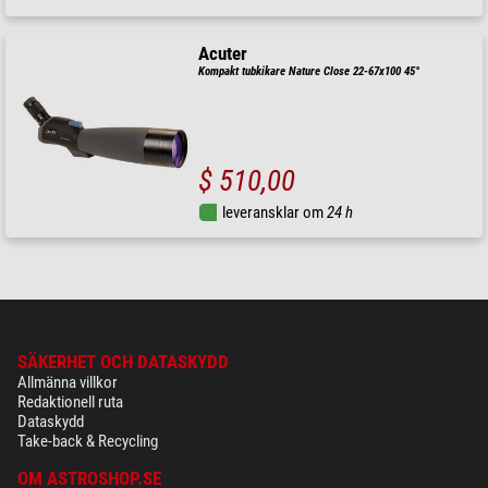
Acuter
Kompakt tubkikare Nature Close 22-67x100 45°
$ 510,00
leveransklar om
24 h
SÄKERHET OCH DATASKYDD
Allmänna villkor
Redaktionell ruta
Dataskydd
Take-back & Recycling
OM ASTROSHOP.SE