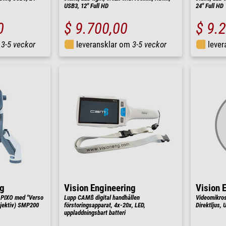
USB3, 12" Full HD
24" Full HD
0
$ 9.700,00
$ 9.
m
3-5 veckor
leveransklar om
3-5 veckor
leve
ng
Vision Engineering
Vision 
PIXO med "Verso
Lupp CAMß digital handhållen
Videomikros
bjektiv) SMP200
förstoringsapparat, 4x-20x, LED,
Direktljus,
uppladdningsbart batteri