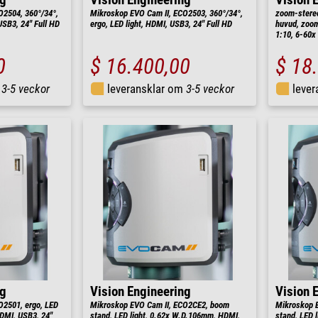
ng
Vision Engineering
Vision 
O2504, 360°/34°,
Mikroskop EVO Cam II, ECO2503, 360°/34°,
zoom-stere
USB3, 24" Full HD
ergo, LED light, HDMI, USB3, 24" Full HD
huvud, zoom
1:10, 6-60x
0
$ 16.400,00
$ 18
m
3-5 veckor
leveransklar om
3-5 veckor
leve
ng
Vision Engineering
Vision 
O2501, ergo, LED
Mikroskop EVO Cam II, ECO2CE2, boom
Mikroskop E
DMI, USB3, 24"
stand, LED light, 0.62x W.D.106mm, HDMI,
stand, LED 