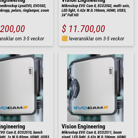
Engineering
Vision Engineering
omikroskop LynxEVO, EVO502,
Mikroskop EVO Cam II, ECO2502, multi-axis,
kropp, pelare, ringlampor, zoom
LED light, 0.62x W.D.106mm, HDMI, USB3,
24" Full HD
.200,00
$ 11.700,00
ransklar om
3-5 veckor
leveransklar om
3-5 veckor
Engineering
Vision Engineering
VO Cam II, ECO2510, bench
Mikroskop EVO Cam II, ECO2511, boom
light, 1x W.D.85mm, HDMI, USB3,
stand, LED light, 0.62x W.D.106mm, HDMI,