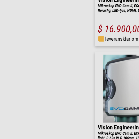
Vision Engineeri
Mikroskop EVO Cam II, EC
fleraxlig, LED-ljus, HDMI, 
$ 16.900,0
leveransklar o
Vision Engineeri
Mikroskop EVO Cam II, EC
light, 0.62x W.D.106mm, H