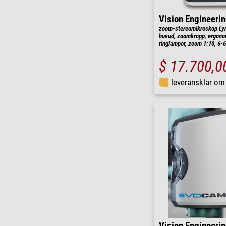
Vision Engineeri
zoom-stereomikroskop Ly
huvud, zoomkropp, ergonom
ringlampor, zoom 1:10, 6-
$ 17.700,0
leveransklar o