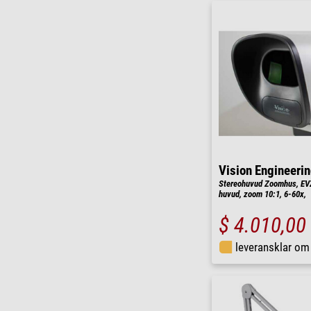
Vision Engineeri
Stereohuvud Zoomhus, EVZ
huvud, zoom 10:1, 6-60x,
$ 4.010,00
leveransklar o