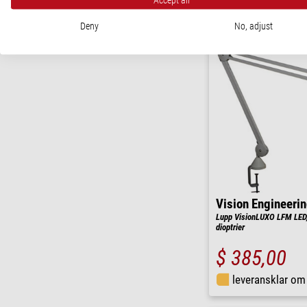
leveransklar o
Deny
No, adjust
Vision Engineeri
Lupp VisionLUXO LFM LED, 
dioptrier
$ 385,00
leveransklar o