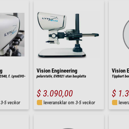
ng
Vision Engineering
Vision 
040, f. LynxEVO-
pelarstativ, EVB021 utan basplatta
Tippbart bor
$ 3.090,00
$ 1.
m
3-5 veckor
leveransklar om
3-5 veckor
leve