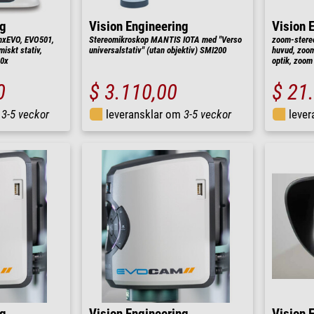
ng
Vision Engineering
Vision 
nxEVO, EVO501,
Stereomikroskop MANTIS IOTA med "Verso
zoom-stere
iskt stativ,
universalstativ" (utan objektiv) SMI200
huvud, zoom
60x
optik, zoom
0
$ 3.110,00
$ 21
m
3-5 veckor
leveransklar om
3-5 veckor
leve