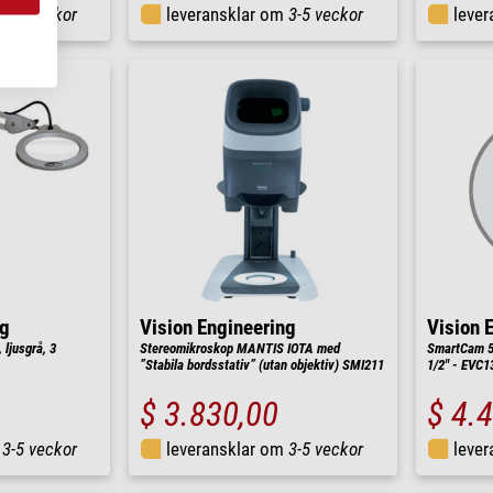
m
3-5 veckor
leveransklar om
3-5 veckor
leve
ng
Vision Engineering
Vision 
ljusgrå, 3
Stereomikroskop MANTIS IOTA med
SmartCam 5
”Stabila bordsstativ” (utan objektiv) SMI211
1/2" - EVC1
$ 3.830,00
$ 4.
m
3-5 veckor
leveransklar om
3-5 veckor
leve