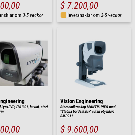
700,00
$ 7.200,00
ransklar om
3-5 veckor
leveransklar om
3-5 veckor
Engineering
Vision Engineering
 LynxEVO, EVH001, huvud, stort
Stereomikroskop MANTIS PIXO med
ärm
"Stabila bordsstativ" (utan objektiv)
SMP211
300,00
$ 9.600,00