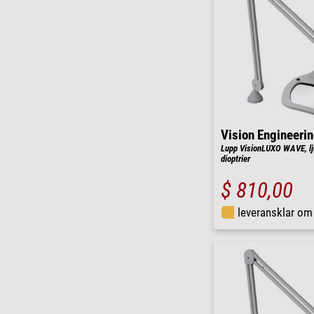
Vision Engineeri
Lupp VisionLUXO WAVE, lju
dioptrier
$ 810,00
leveransklar o