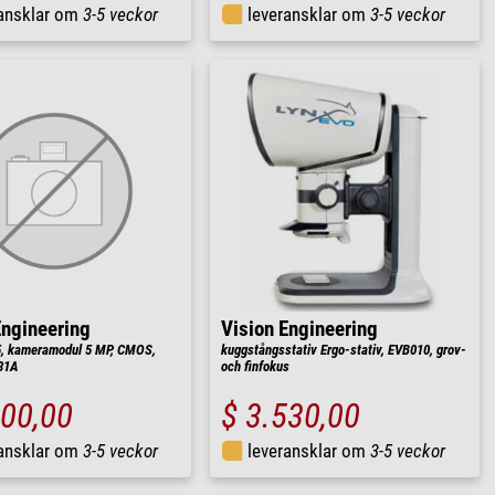
ransklar om
3-5 veckor
leveransklar om
3-5 veckor
Engineering
Vision Engineering
, kameramodul 5 MP, CMOS,
kuggstångsstativ Ergo-stativ, EVB010, grov-
31A
och finfokus
400,00
$ 3.530,00
ransklar om
3-5 veckor
leveransklar om
3-5 veckor