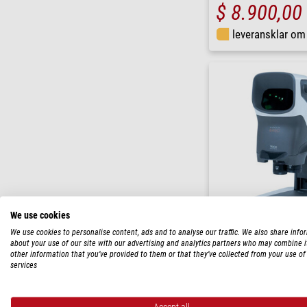
$ 8.900,00
leveransklar o
We use cookies
Vision Engineeri
We use cookies to personalise content, ads and to analyse our traffic. We also share info
stereomikroskop MANTIS
about your use of our site with our advertising and analytics partners who may combine i
”Stabila bordsstativ” (utan
other information that you’ve provided to them or that they’ve collected from your use of 
SMR211
services
$ 7.200,00
Accept all