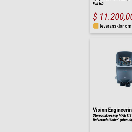
Full HD
$ 11.200,0
leveransklar o
Vision Engineeri
Stereomikroskop MANTIS 
Universalständer" (utan o