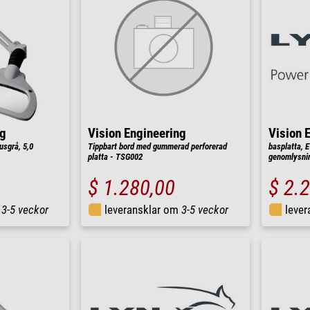
ng
Vision Engineering
Vision 
sgrå, 5,0
Tippbart bord med gummerad perforerad
basplatta, E
platta - TSG002
genomlysni
$ 1.280,00
$ 2.
m
3-5 veckor
leveransklar om
3-5 veckor
leve