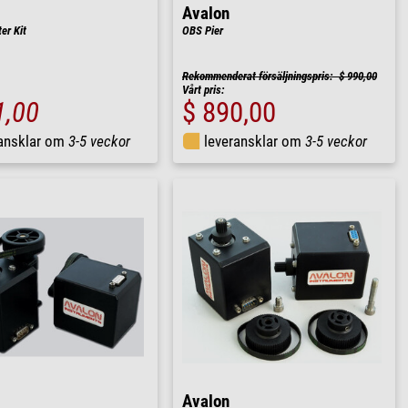
Avalon
er Kit
OBS Pier
Rekommenderat försäljningspris: $ 990,00
Vårt pris:
1,00
$ 890,00
ransklar om
3-5 veckor
leveransklar om
3-5 veckor
Avalon