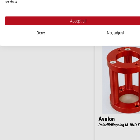
services
$ 262,00
Accept all
leveransklar o
Deny
No, adjust
Avalon
Pelarförlängning M-UNO Ex