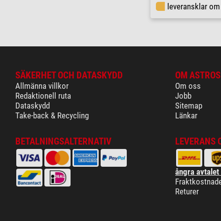
leveransklar o
SÄKERHET OCH DATASKYDD
OM ASTROS
Allmänna villkor
Om oss
Redaktionell ruta
Jobb
Dataskydd
Sitemap
Take-back & Recycling
Länkar
BETALNINGSALTERNATIV
LEVERANS 
ångra avtalet
Fraktkostnad
Returer