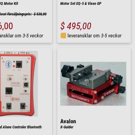
Q Motor Kit
Motor Set EQ-5 & Vixen GP
at försäljningspris: $ 530,00
6,00
$ 495,00
ransklar om
3-5 veckor
leveransklar om
3-5 veckor
Avalon
d Alone Controler Bluetooth
X-Guider