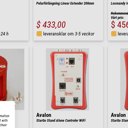
Pelarförlängning Linear Extender 200mm
Losmandy H
Rekommender
Vårt pris:
$ 433,00
$ 45
m
24 h
leveransklar om
3-5 veckor
leve
Avalon
Avalon
rmation
t with
ender 105
StarGo Stand Alone Controler WiFi
StarGo Stan
their