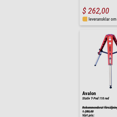
$ 262,00
leveransklar o
Avalon
Stativ T-Pod 110 red
Rekommenderat försäljnin
1.280,00
Vårt pris: