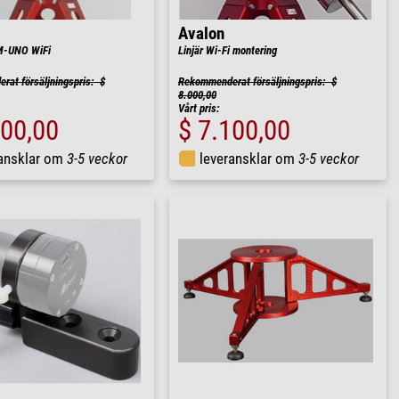
Avalon
M-UNO WiFi
Linjär Wi-Fi montering
at försäljningspris: $
Rekommenderat försäljningspris: $
8.000,00
Vårt pris:
700,00
$ 7.100,00
ransklar om
3-5 veckor
leveransklar om
3-5 veckor