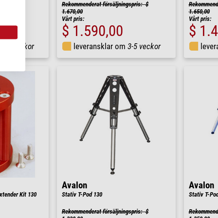
Rekommenderat försäljningspris: $
Rekommender
1.670,00
1.650,00
Vårt pris:
Vårt pris:
$ 1.590,00
$ 1.
m
3-5 veckor
leveransklar om
3-5 veckor
leve
Avalon
Avalon
tender Kit 130
Stativ T-Pod 130
Stativ T-Po
Rekommenderat försäljningspris: $
Rekommender