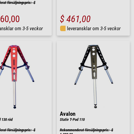
at försäljningspris: $
460,00
$ 461,00
ransklar om
3-5 veckor
leveransklar om
3-5 veckor
Avalon
d 130 röd
Stativ T-Pod 110
at försäljningspris: $
Rekommenderat försäljningspris: $