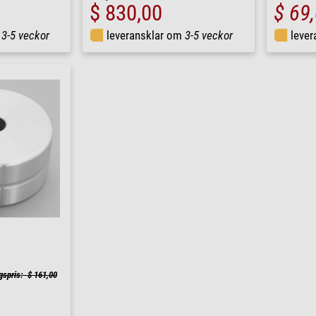
$ 830,00
$ 69
m
3-5 veckor
leveransklar om
3-5 veckor
leve
gspris: $ 161,00