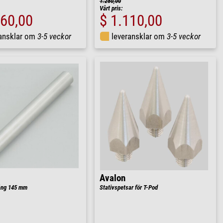
1.280,00
Vårt pris:
160,00
$ 1.110,00
ransklar om
3-5 veckor
leveransklar om
3-5 veckor
Avalon
ång 145 mm
Stativspetsar för T-Pod