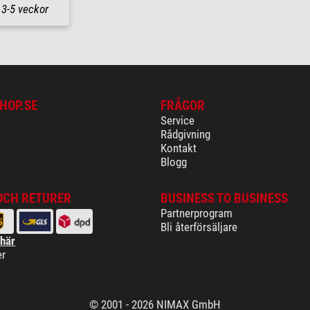
m
3-5 veckor
HOP.SE
FRÅGOR
Service
Rådgivning
Kontakt
Blogg
OCH RETURER
BUSINESS TO BUSINESS
Partnerprogram
Bli återförsäljare
 här
er
© 2001 - 2026 NIMAX GmbH