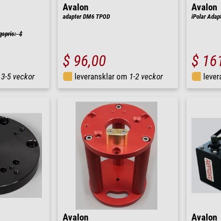
Avalon
Avalon
adapter DM6 TPOD
iPolar Adapt
gspris: $
$ 96,00
$ 16
m
3-5 veckor
leveransklar om
1-2 veckor
leve
Avalon
Avalon