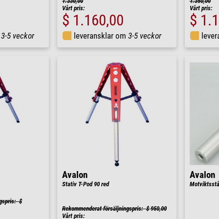
1.330,00
1.350,00
Vårt pris:
Vårt pris:
$ 1.160,00
$ 1.
m
3-5 veckor
leveransklar om
3-5 veckor
leve
Avalon
Avalon
Stativ T-Pod 90 red
Motviktsst
gspris: $
Rekommenderat försäljningspris: $ 950,00
Vårt pris: