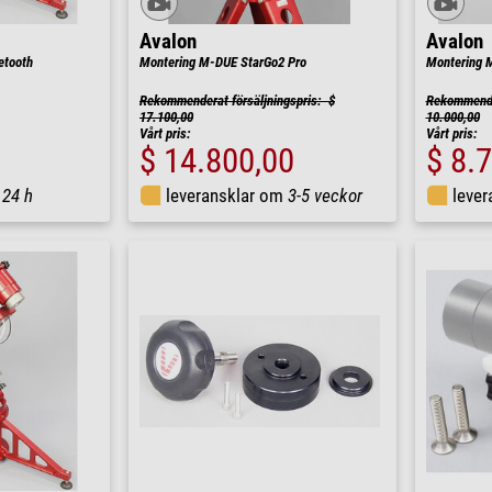
Avalon
Avalon
etooth
Montering M-DUE StarGo2 Pro
Montering 
Rekommenderat försäljningspris: $
Rekommender
17.100,00
10.000,00
Vårt pris:
Vårt pris:
$ 14.800,00
$ 8.
m
24 h
leveransklar om
3-5 veckor
leve