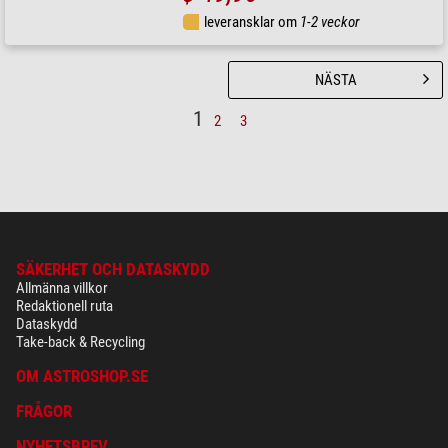
leveransklar om
1-2 veckor
NÄSTA
1
2
3
SÄKERHET OCH DATASKYDD
Allmänna villkor
Redaktionell ruta
Dataskydd
Take-back & Recycling
OM ASTROSHOP.SE
FRÅGOR
NYHETSBREV