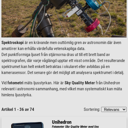
Spektroskopi
är en krävande men outtömlig gren av astronomin där även
amatörer kan erhålla värdefulla vetenskapliga data.
Det punktformiga ljuset från stjärnorna dras ut till ett brett band av
spektrografen, där varje våglängd upptar ett visst område. Det resulterande
spektrumet kan helt enkelt betraktas i okularet eller avbildas på en
kamerasensor. Det senare gör det möjligt att analysera spektrumet i detalj.
Vid
fotometri
mäts ljusstyrkan. Här är
Sky Quality Meter
från
Unihedron
relevant i astronomi-sammanhang, med vilket man systematiskt kan mäta
himlens ljusstyrka.
Artikel 1 - 36 av 74
Sortering:
Unihedron
Fotometer Sky Quality Meter med lins