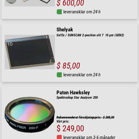
$ 600,00
leveransklar om
24 h
Shelyak
Sol'Ex / SUNSCAN 2-position slit 7  10 µm (GEN2)
$ 85,00
leveransklar om
24 h
Paton Hawksley
Spektroskop Star Analyser 200
Rekommenderat försäljningspris: $ 288,00
Vårt pris:
$ 249,00
leveransklar om
3-6 månader