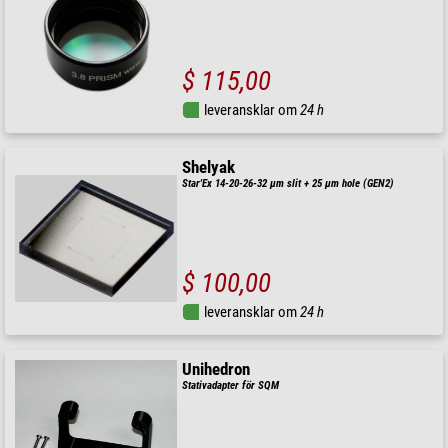
$ 115,00
leveransklar om
24 h
Shelyak
Star'Ex 14-20-26-32 µm slit + 25 µm hole (GEN2)
$ 100,00
leveransklar om
24 h
Unihedron
Stativadapter för SQM