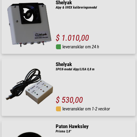
Shelyak
Alpy & UVEX kalibreringsmodul
$ 1.010,00
leveransklar om
24 h
Shelyak
SPOX-modul Alpy/LISA 0,8 m
$ 530,00
leveransklar om
1-2 veckor
Paton Hawksley
Prisma 3,8°