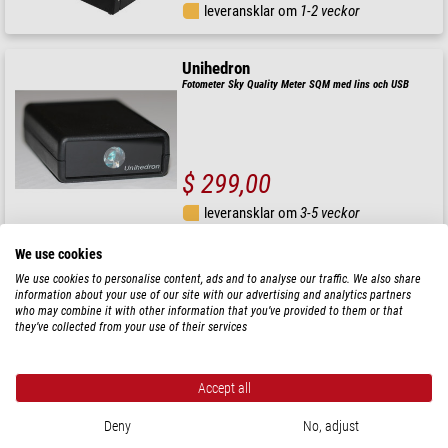
leveransklar om
1-2 veckor
Unihedron
Fotometer Sky Quality Meter SQM med lins och USB
$ 299,00
leveransklar om
3-5 veckor
We use cookies
Shelyak
We use cookies to personalise content, ads and to analyse our traffic. We also share
Spektroskop Star Analyser 200
information about your use of our site with our advertising and analytics partners
who may combine it with other information that you’ve provided to them or that
they’ve collected from your use of their services
$ 249,00
Accept all
leveransklar om
3-7 dagar
Deny
No, adjust