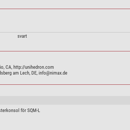
svart
o, CA, http://unihedron.com
ndsberg am Lech, DE,
info@nimax.de
terkonsol för SQM-L