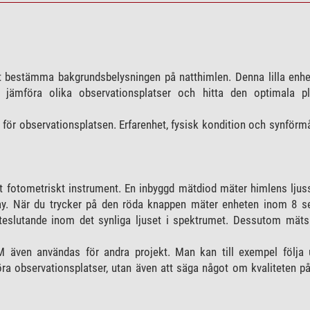
 bestämma bakgrundsbelysningen på natthimlen. Denna lilla enhet
 jämföra olika observationsplatser och hitta den optimala p
 för observationsplatsen. Erfarenhet, fysisk kondition och synför
tt fotometriskt instrument. En inbyggd mätdiod mäter himlens ljus
play. När du trycker på den röda knappen mäter enheten inom 8 s
uteslutande inom det synliga ljuset i spektrumet. Dessutom mäts
 även användas för andra projekt. Man kan till exempel följa 
föra observationsplatser, utan även att säga något om kvaliteten på