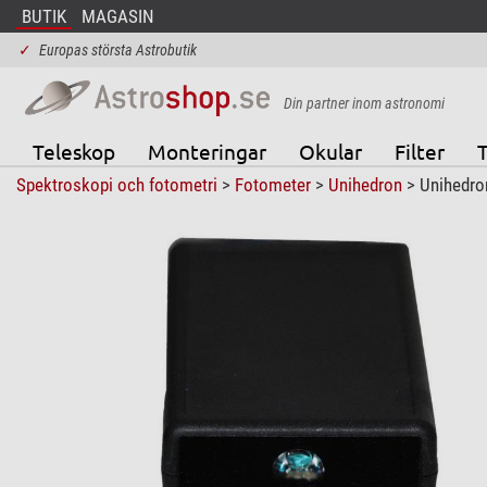
BUTIK
MAGASIN
✓
Europas största Astrobutik
Din partner inom astronomi
Teleskop
Monteringar
Okular
Filter
T
Spektroskopi och fotometri
>
Fotometer
>
Unihedron
> Unihedron