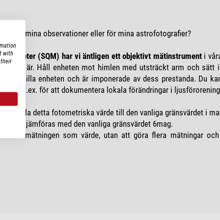
rkt för mina observationer eller för mina astrofotografier?
rmation
t with
lity Meter (SQM) har vi äntligen ett objektivt mätinstrument
i vår
their
himlen är. Håll enheten mot himlen med utsträckt arm och sätt i
stat den lilla enheten och är imponerade av dess prestanda. Du ka
jekt, t.ex. för att dokumentera lokala förändringar i ljusförorening
andla detta fotometriska värde till den vanliga gränsvärdet i ma
 som kan jämföras med den vanliga gränsvärdet 6mag.
 första mätningen som värde, utan att göra flera mätningar och