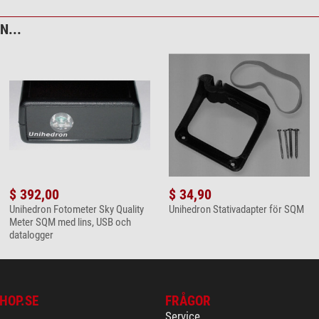
...
$ 392,00
$ 34,90
Unihedron Fotometer Sky Quality
Unihedron Stativadapter för SQM
Meter SQM med lins, USB och
datalogger
HOP.SE
FRÅGOR
Service