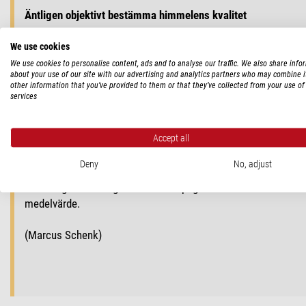
Äntligen objektivt bestämma himmelens kvalitet
Vilken observationsplats ska man välja? Var är det särskilt mö
We use cookies
We use cookies to personalise content, ads and to analyse our traffic. We also share info
about your use of our site with our advertising and analytics partners who may combine i
Det är en viktig fråga för oss amatörastronomer. Med
Sky Qua
other information that you’ve provided to them or that they’ve collected from your use of 
ett knapptryck
kan du
på cirka 8 sekunder
avgöra hur mörk 
services
aldrig varit enklare att bestämma gränsstorleken. Vi har te
himlens ljusstyrka för eget bruk, men också använda den för pro
Accept all
SQM mäter i mag/kvadratbågsekund (MPSAS). Du kan också omv
Deny
No, adjust
Vid ett värde på cirka 20,8 har man en mycket mörk himmel,
När du gör mätningar är det lämpligt att inte använda den
medelvärde.
(Marcus Schenk)