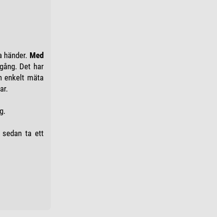
a händer.
Med
gång. Det har
n enkelt mäta
ar.
g.
 sedan ta ett