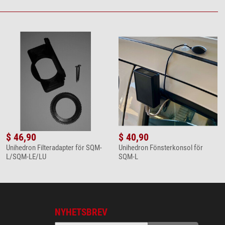
$ 46,90
$ 40,90
Unihedron Filteradapter för SQM-
Unihedron Fönsterkonsol för
L/SQM-LE/LU
SQM-L
NYHETSBREV