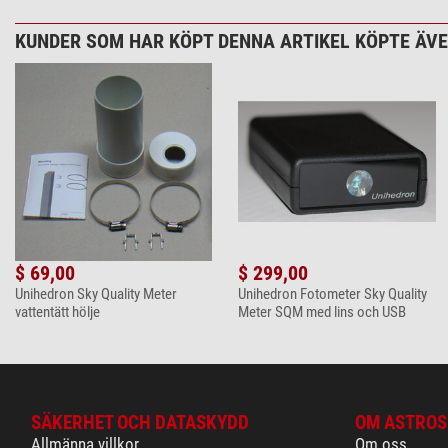
KUNDER SOM HAR KÖPT DENNA ARTIKEL KÖPTE ÄVEN
$ 69,00
$ 299,00
Unihedron Sky Quality Meter
Unihedron Fotometer Sky Quality
vattentätt hölje
Meter SQM med lins och USB
SÄKERHET OCH DATASKYDD
OM ASTROS
Allmänna villkor
Om oss