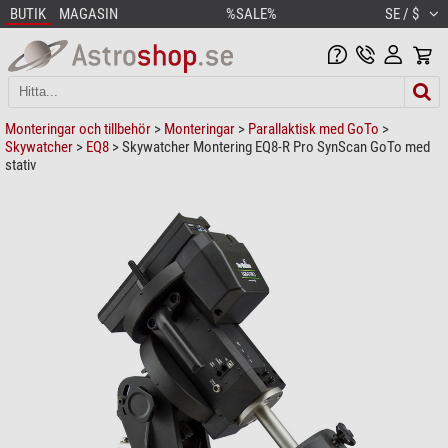
BUTIK
MAGASIN
%SALE%
SE / $
Monteringar och tillbehör
>
Monteringar
>
Parallaktisk med GoTo
>
Skywatcher
>
EQ8
> Skywatcher Montering EQ8-R Pro SynScan GoTo med
stativ