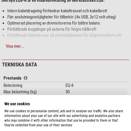
Den nya EQ8-R är en vidareutveckling av den klassiska EQ8:
Intern kabeldragning förhindrar kabeltrassel och kabelbrott
Fler anslutningsmöjligheter för tillbehör (4x USB, 3x12 volt-uttag)
Optimerad placering av drivmotorerna för bättre balans
Förbättrade kopplingar på axlarna för högre hållkraft
Förbättrade klämskruvar på prismaklämman för högre komfort och
större klämkraft
Visa mer...
Remdrift i deklinationen för en tystare gång
TEKNISKA DATA
I den nya versionen av EQ8 har
Freedom-Find-enkodrarna
tagits bort.
Monteringen Skywatcher EQ-8 - astrofotografering för stora teleskop
Prestanda
Söker du en kraftfull montering till ett överkomligt pris? Den nya
Beteckning
EQ-8
monteringen Skywatcher EQ-8 erbjuder båda. Under lång tid var
Max belastning (kg)
50
amatörastronomer tvungna att titta in i en djup klyfta mellan den billiga EQ-6
Strömförsörjning
12
och mycket dyra, kraftfulla monteringar. Med Skywatcher EQ-8 bygger
We use cookies
Guidningssätt
parallaktisk
Skywatcher en ny bro - och en mycket stabil sådan...
Guidningshastigheter
solar, lunar, sideral
We use cookies to personalise content, ads and to analyse our traffic. We also share
information about your use of our site with our advertising and analytics partners
Motvikt(er)
2 x 10kg
Extremt hög lastkapacitet på upp till 50 kg
who may combine it with other information that you’ve provided to them or that
Finjustering av azimuth (°)
+/- 10°
they’ve collected from your use of their services
Polhöjdinställning (°)
10 - 65