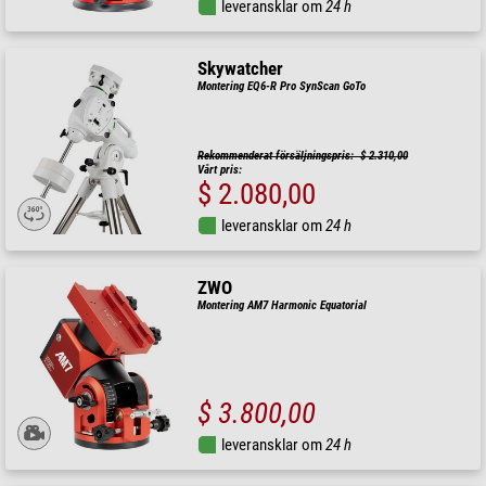
leveransklar om
24 h
Skywatcher
Montering EQ6-R Pro SynScan GoTo
Rekommenderat försäljningspris: $ 2.310,00
Vårt pris:
$ 2.080,00
leveransklar om
24 h
ZWO
Montering AM7 Harmonic Equatorial
$ 3.800,00
leveransklar om
24 h