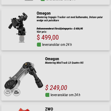
Omegon
Montering Segugio Tracker-set med kulhuvuden, Deluxe-polar
wedge och polsökare
Rekommenderat försäljningspris: $ 656,90
Vårt pris:
$ 499,00
leveransklar om
24 h
Omegon
Montering MiniTrack LX Quattro NS
$ 249,00
leveransklar om
24 h
ZWO