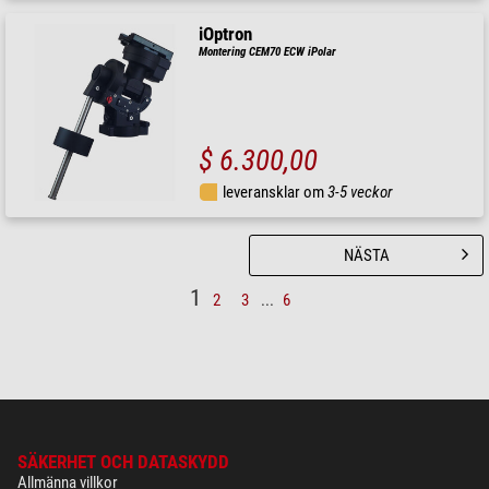
iOptron
Montering CEM70 ECW iPolar
$ 6.300,00
leveransklar om
3-5 veckor
NÄSTA
1
2
3
...
6
SÄKERHET OCH DATASKYDD
Allmänna villkor