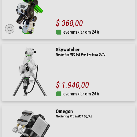
$ 368,00
leveransklar om
24 h
Skywatcher
Montering HEQ5-R Pro SynScan GoTo
$ 1.940,00
leveransklar om
24 h
Omegon
Montering Pro HM31 EQ/AZ