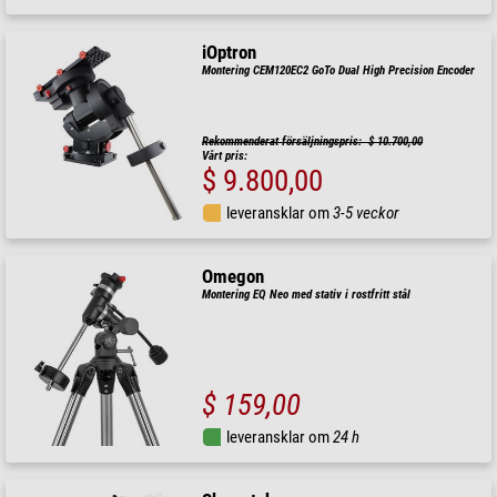
iOptron
Montering CEM120EC2 GoTo Dual High Precision Encoder
Rekommenderat försäljningspris: $ 10.700,00
Vårt pris:
$ 9.800,00
leveransklar om
3-5 veckor
Omegon
Montering EQ Neo med stativ i rostfritt stål
$ 159,00
leveransklar om
24 h