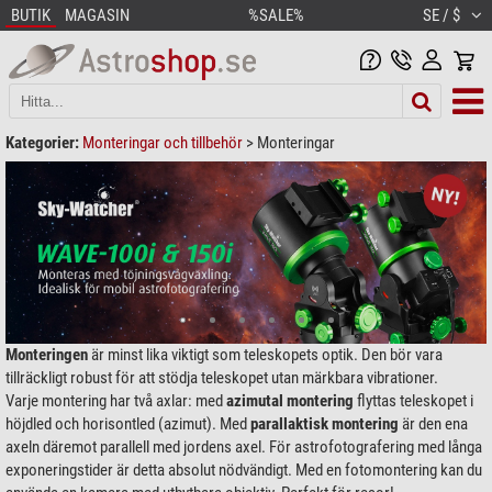
BUTIK
MAGASIN
%SALE%
SE / $
Kategorier:
Monteringar och tillbehör
>
Monteringar
Monteringen
är minst lika viktigt som teleskopets optik. Den bör vara
tillräckligt robust för att stödja teleskopet utan märkbara vibrationer.
Varje montering har två axlar: med
azimutal montering
flyttas teleskopet i
höjdled och horisontled (azimut). Med
parallaktisk montering
är den ena
axeln däremot parallell med jordens axel. För astrofotografering med långa
exponeringstider är detta absolut nödvändigt. Med en fotomontering kan du