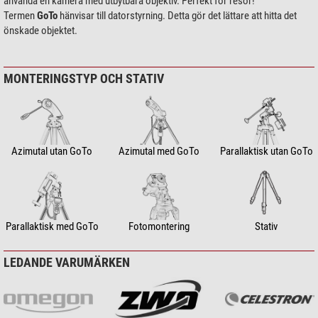
använda en kamera med utbytbara objektiv. Perfekt för resor!
Termen
GoTo
hänvisar till datorstyrning. Detta gör det lättare att hitta det
önskade objektet.
MONTERINGSTYP OCH STATIV
Azimutal utan GoTo
Azimutal med GoTo
Parallaktisk utan GoTo
Parallaktisk med GoTo
Fotomontering
Stativ
LEDANDE VARUMÄRKEN