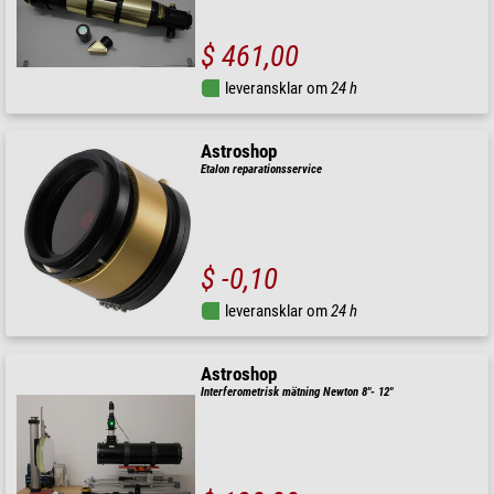
$ 461,00
leveransklar om
24 h
Astroshop
Etalon reparationsservice
$ -0,10
leveransklar om
24 h
Astroshop
Interferometrisk mätning Newton 8"- 12"