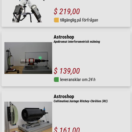
$ 219,00
tillgänglig
på förfrågan
Astroshop
Apokromat interferometrisk mätning
$ 139,00
leveransklar om
24 h
Astroshop
Collimation/Justage Ritchey-Chrétien (RC)
$ 161,00