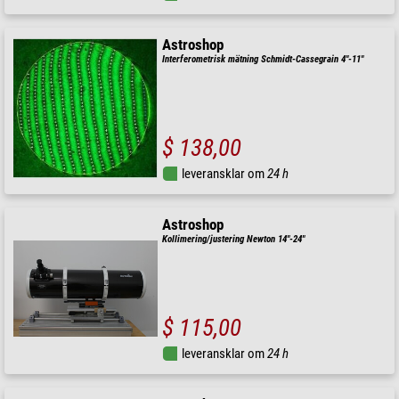
Astroshop
Interferometrisk mätning Schmidt-Cassegrain 4"-11"
$ 138,00
leveransklar om
24 h
Astroshop
Kollimering/justering Newton 14"-24"
$ 115,00
leveransklar om
24 h