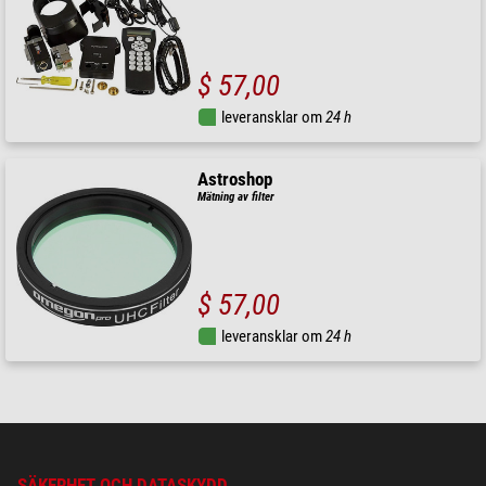
$ 57,00
leveransklar om
24 h
Astroshop
Mätning av filter
$ 57,00
leveransklar om
24 h
SÄKERHET OCH DATASKYDD