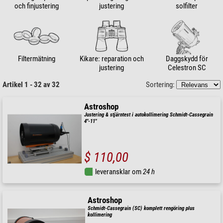
och finjustering
justering
solfilter
Filtermätning
Kikare: reparation och
Daggskydd för
justering
Celestron SC
Artikel 1 - 32 av 32
Sortering:
Astroshop
Justering & stjärntest i autokollimering Schmidt-Cassegrain
4"-11"
$ 110,00
leveransklar om
24 h
Astroshop
Schmidt-Cassegrain (SC) komplett rengöring plus
kollimering