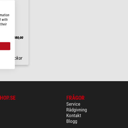
rmation
t with
their
27is
gspris: $ 380,00
m
6-10 veckor
HOP.SE
FRÅGOR
Service
Rådgivning
Kontakt
Blogg