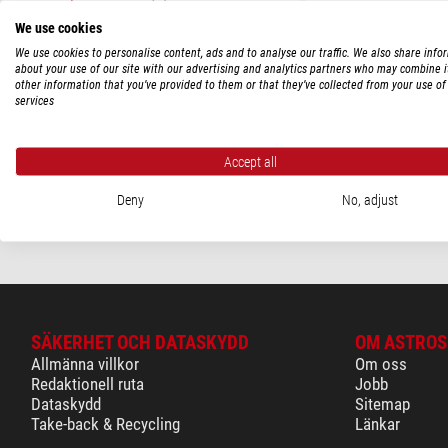
We use cookies
PRIS
We use cookies to personalise content, ads and to analyse our traffic. We also share info
350 - 580 $
(1)
about your use of our site with our advertising and analytics partners who may combine i
TeleVue
other information that you’ve provided to them or that they’ve collected from your use of 
Fokuseringsmotor för NP1
services
Rekommenderat försäljnin
Vårt pris:
Accept all
$ 328,00
Deny
No, adjust
leveransklar o
SÄKERHET OCH DATASKYDD
OM ASTROS
Allmänna villkor
Om oss
Redaktionell ruta
Jobb
Dataskydd
Sitemap
Take-back & Recycling
Länkar