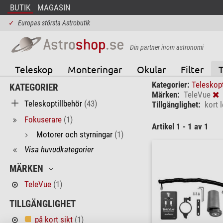
BUTIK
MAGASIN
✓
Europas största Astrobutik
Din partner inom astronomi
Teleskop
Monteringar
Okular
Filter
T
Kategorier:
Teleskop
KATEGORIER
Märken:
TeleVue
Teleskoptillbehör
(43)
Tillgänglighet:
kort 
Fokuserare
(1)
Artikel 1 - 1 av 1
Motorer och styrningar
(1)
Visa huvudkategorier
MÄRKEN
TeleVue
(1)
TILLGÄNGLIGHET
på kort sikt
(1)