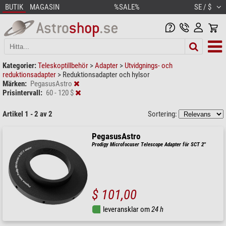
BUTIK
MAGASIN
%SALE%
SE / $
Kategorier:
Teleskoptillbehör
>
Adapter
>
Utvidgnings- och
reduktionsadapter
>
Reduktionsadapter och hylsor
Märken:
PegasusAstro
Prisintervall:
60 - 120 $
Artikel 1 - 2 av 2
Sortering:
PegasusAstro
Prodigy Microfocuser Telescope Adapter för SCT 2''
$ 101,00
leveransklar om
24 h