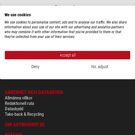
PegasusAstro
M68 Kvinnlig Kameraadapter för Prodigy Microfocuser
We use cookies
We use cookies to personalise content, ads and to analyse our traffic. We also share
information about your use of our site with our advertising and analytics partners
who may combine it with other information that you’ve provided to them or that
they’ve collected from your use of their services
$ 86,00
leveransklar om
1-2 veckor
Accept all
Deny
No, adjust
SÄKERHET OCH DATASKYDD
Allmänna villkor
Redaktionell ruta
Dataskydd
Take-back & Recycling
OM ASTROSHOP.SE