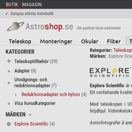
BUTIK
MAGASIN
✓
Europas största Astrobutik
Din partner inom astronomi
Teleskop
Monteringar
Okular
Filter
T
Kategorier:
Teleskop
KATEGORIER
Märken:
Explore Scie
Teleskoptillbehör
(29)
Adapter
(8)
Utvidgnings- och
reduktionsadapter
(7)
Explore Scientific
är 
Ett omfattande kvalit
Reduktionsadapter och hylsor
(4)
Visa huvudkategorier
Med teleskopen i Ul
höjdhjul. Vidvinkelok
MÄRKEN
Astrofotografer å and
Explore Scientific
(4)