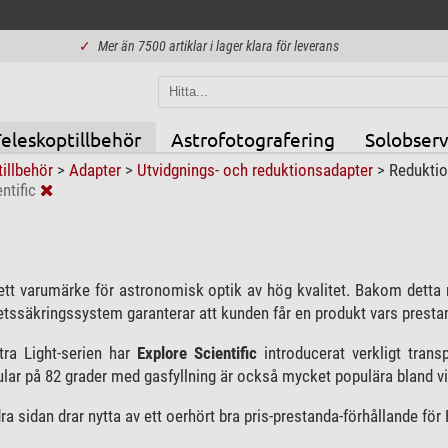
✓
Mer än 7500 artiklar i lager klara för leverans
eleskoptillbehör
Astrofotografering
Solobserv
tillbehör
>
Adapter
>
Utvidgnings- och reduktionsadapter
>
Reduktio
ntific
ett varumärke för astronomisk optik av hög kvalitet. Bakom detta 
etssäkringssystem garanterar att kunden får en produkt vars prestan
tra Light-serien har
Explore Scientific
introducerat verkligt tran
ular på 82 grader med gasfyllning är också mycket populära bland vi
ra sidan drar nytta av ett oerhört bra pris-prestanda-förhållande f