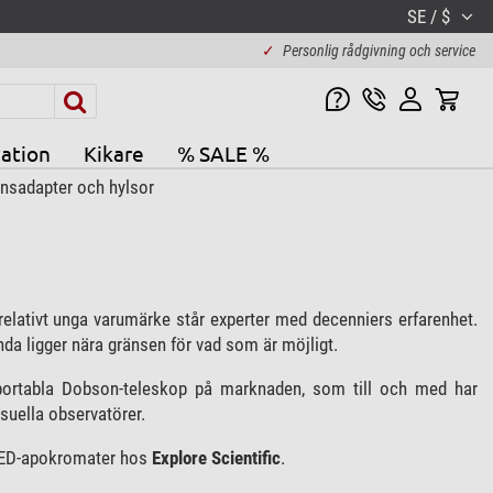
SE / $
✓
Personlig rådgivning och service
ation
Kikare
% SALE %
nsadapter och hylsor
relativt unga varumärke står experter med decenniers erfarenhet.
da ligger nära gränsen för vad som är möjligt.
sportabla Dobson-teleskop på marknaden, som till och med har
suella observatörer.
ör ED-apokromater hos
Explore Scientific
.