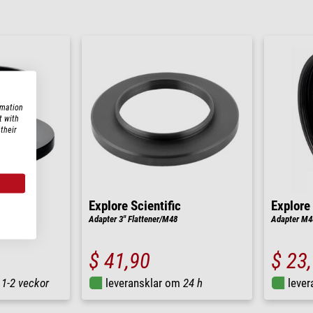
rmation
t with
their
Explore Scientific
Explore 
Adapter 3" Flattener/M48
Adapter M4
$ 41,90
$ 23
m
1-2 veckor
leveransklar om
24 h
leve