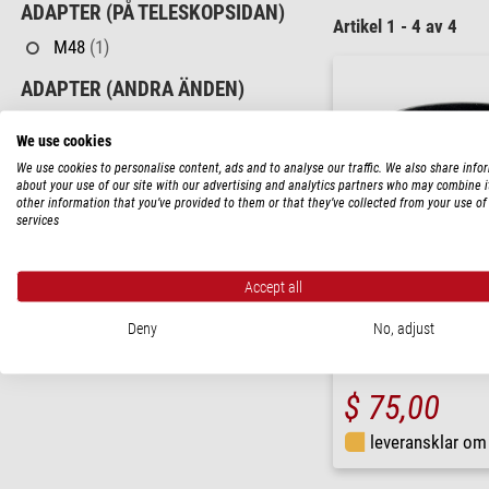
ADAPTER (PÅ TELESKOPSIDAN)
Artikel 1 - 4 av 4
M48
(1)
ADAPTER (ANDRA ÄNDEN)
M48
(1)
We use cookies
PRIS
We use cookies to personalise content, ads and to analyse our traffic. We also share info
about your use of our site with our advertising and analytics partners who may combine i
< 60 $
(2)
other information that you’ve provided to them or that they’ve collected from your use of 
services
60 - 120 $
(2)
TILLGÄNGLIGHET
Accept all
i lager
(2)
Explore Scientific
Deny
No, adjust
på kort sikt
(2)
Adapter för 3"-korrektor
$ 75,00
leveransklar o