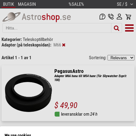
BUTIK
MAGASIN
%SALE%
SE / $
Kategorier:
Teleskoptillbehör
Adapter (på teleskopsidan):
M66
Artikel 1 - 1 av 1
Sortering:
PegasusAstro
Adapter M66 hona till M54 hane (för Skywatcher Esprit
100)
$ 49,90
leveransklar om
24 h
We use cookies