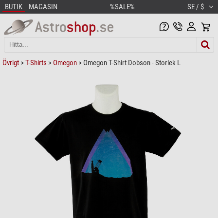
BUTIK
MAGASIN
%SALE%
SE / $
Övrigt
>
T-Shirts
>
Omegon
> Omegon T-Shirt Dobson - Storlek L