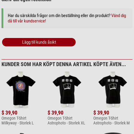
Rund halsringning
Har du särskilda frågor om din beställning eller din produkt?
Vänd dig
Certifiering: Oeko-Tex, Fair Wear Foundation
då till vår kundservice!
Designad och tryckt i EU
Passa på nu och säkra din Astro-tröja.
Lägg till kunds åsikt
KUNDER SOM HAR KÖPT DENNA ARTIKEL KÖPTE ÄVEN...
$ 39,90
$ 39,90
$ 39,90
Omegon T-Shirt
Omegon T-Shirt
Omegon T-Shirt
Milkyway - Storlek L
Astrophoto - Storlek XL
Astrophoto - Storlek M