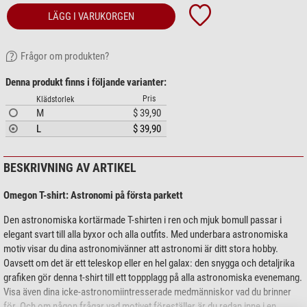
LÄGG I VARUKORGEN
Frågor om produkten?
Denna produkt finns i följande varianter:
Pris
Klädstorlek
M
$ 39,90
L
$ 39,90
BESKRIVNING AV ARTIKEL
Omegon T-shirt: Astronomi på första parkett
Den astronomiska kortärmade T-shirten i ren och mjuk bomull passar i
elegant svart till alla byxor och alla outfits. Med underbara astronomiska
motiv visar du dina astronomivänner att astronomi är ditt stora hobby.
Oavsett om det är ett teleskop eller en hel galax: den snygga och detaljrika
grafiken gör denna t-shirt till ett toppplagg på alla astronomiska evenemang.
Visa även dina icke-astronomiintresserade medmänniskor vad du brinner
för. Och om någon frågar vad motivet föreställer är du redan inne i en