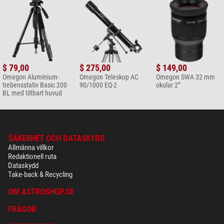
$ 79,00
$ 275,00
$ 149,00
Omegon Aluminium-
Omegon Teleskop AC
Omegon SWA 32 mm
trebensstativ Basic 200
90/1000 EQ-2
okular 2”
BL med tiltbart huvud
SÄKERHET OCH DATASKYDD
Allmänna villkor
Redaktionell ruta
Dataskydd
Take-back & Recycling
OM ASTROSHOP.SE
FRÅGOR