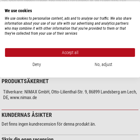
konversation om astronomi. T-shirten sitter bekvämt och är underbart mjuk
We use cookies
Visa mer...
mot huden, vilket gör den skön att ha på sig hela dagen. Trots det känns
We use cookies to personalise content, ads and to analyse our traffic. We also share
tyget stadigt och stabilt. Istället för en etikett i nacken har vi använt ett tryck
information about your use of our site with our advertising and analytics partners
så att inget kliar och så att astronomin står i första raden hela dagen.
who may combine it with other information that you’ve provided to them or that
TEKNISKA DATA
they’ve collected from your use of their services
Motiv: Dobson
Allmänt
Dobson-entusiaster, uppmärksamma: här finns något för er. Om ert hjärta
Accept all
Klädstorlek
L
som observatör slår snabbare av Dobson-teleskop, då är denna t-shirt
Färg
svart
definitivt något för er. Den visar silhuetten av en observatör med Dobson-
Deny
No, adjust
teleskop som längtansfullt blickar upp mot stjärnhimlen.
Data:
PRODUKTSÄKERHET
Tryck: digitalt
Tillverkare:
NIMAX GmbH, Otto-Lilienthal-Str. 9, 86899 Landsberg am Lech,
DE, www.nimax.de
Motiv: Dobson-observatör
Passform: Regular Fit
KUNDERNAS ÅSIKTER
Det finns ingen kundrecension för denna produkt än.
Material: 100 % bomull
Dubbel söm i nederkant och ärmslut
Skriv din egen recension