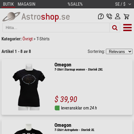
BUTIK
MAGASIN
%SALE%
SE / $
Kategorier:
Övrigt
>
T-Shirts
Artikel 1 - 8 av 8
Sortering:
Omegon
T-Shirt Starmap women - Storlek 2XL
$ 39,90
leveransklar om
24 h
Omegon
T-Shirt Astrophoto - Storlek XL