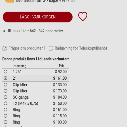
leveransklar om
3-7 dagar
+ Frakttid
LÄGG I VARUKORGEN
IR-passfilter: 642 - 842 nanometer
Frågor om produkten?
Rådgivning för Teleskoptillbehör
Denna produkt finns i följande varianter:
Pris
Infattning
1,25"
$ 92,00
2"
$ 161,00
Clip-filter
$ 133,00
Clip-filter
$ 173,00
SC-gänga
$ 184,00
T2 (M42 x 0,75)
$ 150,00
Ring
$ 161,00
Ring
$ 115,00
Ring
$ 103,00