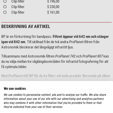
Clip-filter
$ 196,00
Clip-filter
$ 230,00
Clip-filter
$ 161,00
BESKRIVNING AV ARTIKEL
BP är en förkortning för bandpass:
Filtret öppnar vid 642 nm och stänger
igen vid 842 nm
. Till skillnad från de två andra
ProPlanet-filtren
från
Astronomik blockerar det långvågigt infrarött ljus.
Tillsammans med Astronomik-filtren
ProPlanet 742
och
ProPlanet 807
kan
du nu välja mellan tre våglängdsområden för infraröd fotografering för att
få optimala bilder.
Med
ProPlanet 642 BP
får du tre filter i ett enda produkt: Beroende på vilken
kamera du använder filtret med är det ett fantastiskt verktyg för infraröd
fotografering med en digitalkamera, minskar seeing vid högupplöst planet-
Visa mer...
We use cookies
och måalfotografering och förstärker kontraster. Dessutom är det ett
We use cookies to personalise content, ads and to analyse our traffic. We also share
prisvärt H-alpha-filter för nybörjare inom DeepSky-astrofotografering av
information about your use of our site with our advertising and analytics partners
TEKNISKA DATA
emissionsnebulosor.
who may combine it with other information that you’ve provided to them or that
they’ve collected from your use of their services
Infraröd fotografering: