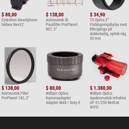
$ 80,00
$ 138,00
$ 34,90
Celestron Smartphone-
Astronomik IR
TS Optics 2"
hållare NexYZ
Passfilter ProPlanet
Förlängningshylsa med
807, 2"
filtergänga på
dubbelsidig, optisk väg
30 mm
$ 138,00
$ 80,00
$ 1.380,00
Astronomik Filter
William Optics
William Optics
ProPlanet 742, 2"
Kameraadapter
Apokromatisk refraktor
Adapter M48 / Sony E
AP 51/250 RedCat
WIFD