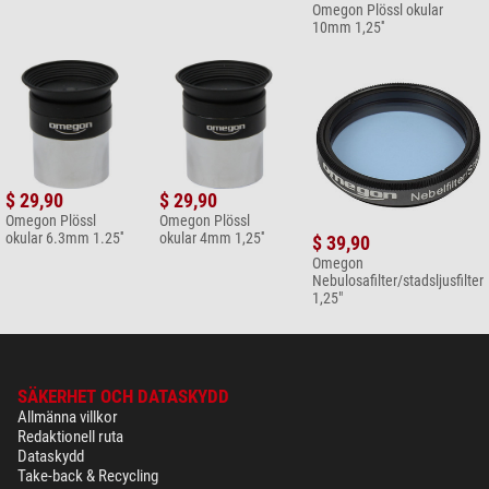
Omegon Plössl okular
10mm 1,25''
$ 29,90
$ 29,90
Omegon Plössl
Omegon Plössl
okular 6.3mm 1.25''
okular 4mm 1,25''
$ 39,90
Omegon
Nebulosafilter/stadsljusfilter
1,25"
SÄKERHET OCH DATASKYDD
Allmänna villkor
Redaktionell ruta
Dataskydd
Take-back & Recycling