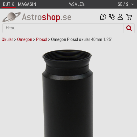
BUTIK
MAGASIN
%SALE%
SE / $
Okular
>
Omegon
>
Plössl
> Omegon Plössl okular 40mm 1.25''