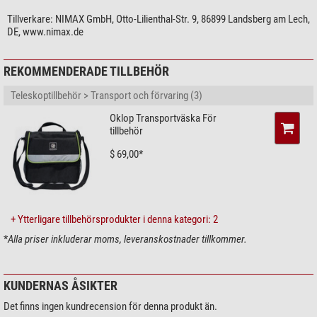
Omgeon Plössl-okular är inte bara prisvärda, utan erbjuder också god
Tillverkare:
NIMAX GmbH, Otto-Lilienthal-Str. 9, 86899 Landsberg am Lech,
DE, www.nimax.de
kvalitet. Med bättre okular förbättrar du samtidigt den optiska avbildningen i
ditt teleskop – för en maximal observationsupplevelse. Satsa på det
viktigaste: ditt teleskop och dina okular.
REKOMMENDERADE TILLBEHÖR
Teleskoptillbehör > Transport och förvaring (3)
Oklop Transportväska För
tillbehör
$ 69,00*
+ Ytterligare tillbehörsprodukter i denna kategori: 2
*
Alla priser inkluderar moms, leveranskostnader tillkommer.
KUNDERNAS ÅSIKTER
Det finns ingen kundrecension för denna produkt än.