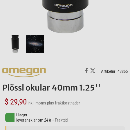
Artikelnr: 43865
Plössl okular 40mm 1.25''
$ 29,90
inkl. moms
plus fraktkostnader
i lager
leveransklar om
24 h
+ Frakttid