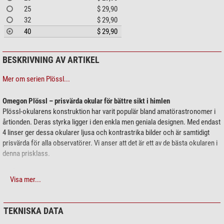
25
$ 29,90
32
$ 29,90
40
$ 29,90
BESKRIVNING AV ARTIKEL
Mer om serien Plössl...
Omegon Plössl – prisvärda okular för bättre sikt i himlen
Plössl-okularens konstruktion har varit populär bland amatörastronomer i
årtionden. Deras styrka ligger i den enkla men geniala designen. Med endast
4 linser ger dessa okularer ljusa och kontrastrika bilder och är samtidigt
prisvärda för alla observatörer. Vi anser att det är ett av de bästa okularen i
denna prisklass.
Störningsskydd: gummiögonmusslor mot sidoljus
Visa mer...
Beläggning på linserna: Detta gör att du ser objekten ljusa och klara
1,25 tum anslutning: passar alla moderna teleskop
Hållbara: okular av högsta kvalitet i metall
TEKNISKA DATA
Filtergänga: använd måne- eller nebulosafilter och skruva bara fast dem