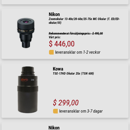
Nikon
Zoomokular 13-40x/20-60x/25-75x MC Okular (f. ED/ED-
okular/III)
Rekommenderat försäljningspris: $ 495,00
Vårt pris:
$ 446,00
leveransklar om
1-2 veckor
Kowa
TSE-17HD Okular 25x (TSN 600)
$ 299,00
leveransklar om
3-7 dagar
Nikon