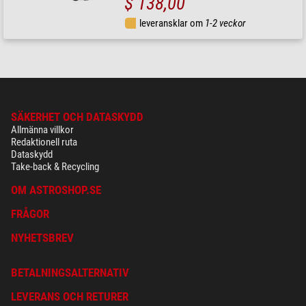
$ 138,00
leveransklar om
1-2 veckor
SÄKERHET OCH DATASKYDD
Allmänna villkor
Redaktionell ruta
Dataskydd
Take-back & Recycling
OM ASTROSHOP.SE
FRÅGOR
NYHETSBREV
BETALNINGSALTERNATIV
LEVERANS OCH RETURER