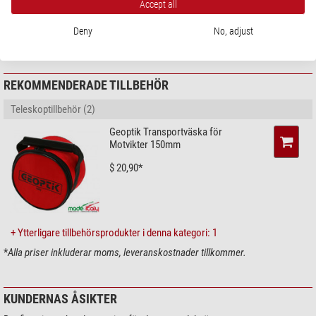
Accept all
Tillverkare:
Pacific Telescope Corp, 160-11880 Hammersmith Way, V7A
5C8 Richmond BC, CA, www.skywatcher.com
Deny
No, adjust
Ansvarig person:
Optical Vision Limited, Duracher Straße 11, 87437
Kempten, DE,
info@optical-vision.de
REKOMMENDERADE TILLBEHÖR
Teleskoptillbehör (2)
Geoptik Transportväska för
Motvikter 150mm
$ 20,90*
+ Ytterligare tillbehörsprodukter i denna kategori: 1
*
Alla priser inkluderar moms, leveranskostnader tillkommer.
KUNDERNAS ÅSIKTER