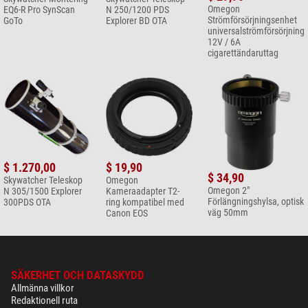
Omegon
EQ6-R Pro SynScan
N 250/1200 PDS
Strömförsörjningsenhet
GoTo
Explorer BD OTA
universalströmförsörjning
12V / 6A
cigarettändaruttag
$ 1.270,00
$ 19,90
$ 34,90
Skywatcher Teleskop
Omegon
Omegon 2"
N 305/1500 Explorer
Kameraadapter T2-
Förlängningshylsa, optisk
300PDS OTA
ring kompatibel med
väg 50mm
Canon EOS
SÄKERHET OCH DATASKYDD
Allmänna villkor
Redaktionell ruta