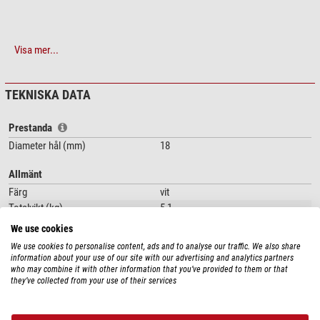
Visa mer...
TEKNISKA DATA
Prestanda
Diameter hål (mm)
18
Allmänt
Färg
vit
Totalvikt (kg)
5,1
Vikt (g)
5100
We use cookies
Typ
Monteringstillbehör
We use cookies to personalise content, ads and to analyse our traffic. We also share
Typ av byggnad
Motvikt
information about your use of our site with our advertising and analytics partners
who may combine it with other information that you’ve provided to them or that
they’ve collected from your use of their services
PRODUKTSÄKERHET