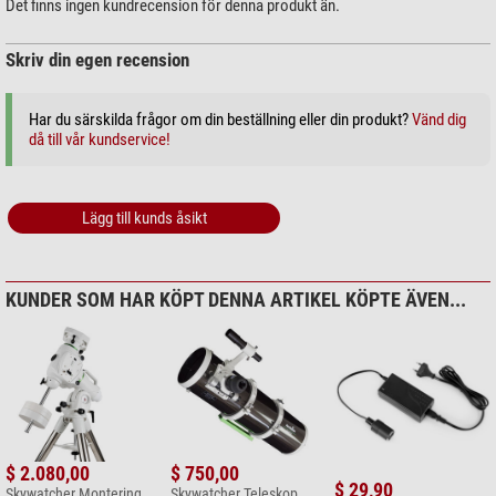
Det finns ingen kundrecension för denna produkt än.
Skriv din egen recension
Har du särskilda frågor om din beställning eller din produkt?
Vänd dig
då till vår kundservice!
Lägg till kunds åsikt
KUNDER SOM HAR KÖPT DENNA ARTIKEL KÖPTE ÄVEN...
$ 2.080,00
$ 750,00
$ 29,90
Skywatcher Montering
Skywatcher Teleskop