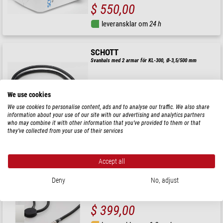
$ 550,00
leveransklar om
24 h
SCHOTT
Svanhals med 2 armar för KL-300, Ø-3,5/500 mm
We use cookies
$ 349,00
We use cookies to personalise content, ads and to analyse our traffic. We also share
information about your use of our site with our advertising and analytics partners
who may combine it with other information that you’ve provided to them or that
leveransklar om
1-2 veckor
they’ve collected from your use of their services
SCHOTT
Accept all
Svanhals 3,5/500+flexarm f. 122.150, för KL-300
Deny
No, adjust
$ 399,00