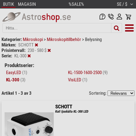
BUTIK
MAGASIN
%SALE%
SE / $
Kategorier:
Mikroskopi
>
Mikroskopitillbehör
>
Belysning
Märken:
SCHOTT
Prisintervall:
230 - 580 $
Serie:
KL-300
Produktserier:
EasyLED
(1)
KL-1500-1600-2500
(9)
KL-300
(3)
VisiLED
(1)
Artikel 1 - 3 av 3
Sortering:
SCHOTT
Kall ljuskälla KL-300 LED