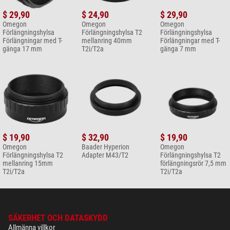
$ 29,90
$ 24,90
$ 29,90
Omegon
Omegon
Omegon
Förlängningshylsa
Förlängningshylsa T2
Förlängningshylsa
Förlängningar med T-
mellanring 40mm
Förlängningar med T-
gänga 17 mm
T2i/T2a
gänga 7 mm
$ 19,90
$ 32,90
$ 19,90
Omegon
Baader Hyperion
Omegon
Förlängningshylsa T2
Adapter M43/T2
Förlängningshylsa T2
mellanring 15mm
förlängningsrör 7,5 mm
T2i/T2a
T2i/T2a
SÄKERHET OCH DATASKYDD
Allmänna villkor