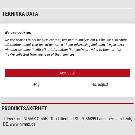
TEKNISKA DATA
Prestanda
We use cookies
Adapter (på teleskopsidan)
T2
We use cookies to personalise content, ads and to analyse our traffic. We also share
Optisk bygglängd (mm)
30
information about your use of our site with our advertising and analytics partners
Adapter (på kamerasidan)
T2
who may combine it with other information that you’ve provided to them or that
they’ve collected from your use of their services
Allmänt
Färg
svart
Accept all
Typ
Adapter
Typ av byggnad
Förlängningshylsa
Deny
No, adjust
Utsidesmått LxBxH (mm)
47x47x32,5
PRODUKTSÄKERHET
Tillverkare:
NIMAX GmbH, Otto-Lilienthal-Str. 9, 86899 Landsberg am Lech,
DE, www.nimax.de