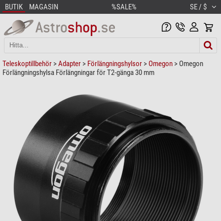
BUTIK
MAGASIN
%SALE%
SE / $
Teleskoptillbehör
>
Adapter
>
Förlängningshylsor
>
Omegon
> Omegon
Förlängningshylsa Förlängningar för T2-gänga 30 mm