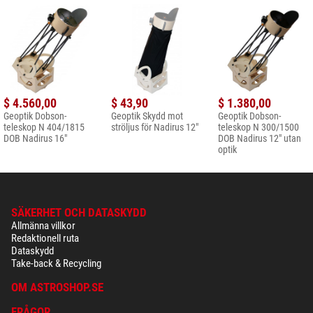
$ 4.560,00
$ 43,90
$ 1.380,00
Geoptik Dobson-
Geoptik Skydd mot
Geoptik Dobson-
teleskop N 404/1815
ströljus för Nadirus 12"
teleskop N 300/1500
DOB Nadirus 16"
DOB Nadirus 12" utan
optik
SÄKERHET OCH DATASKYDD
Allmänna villkor
Redaktionell ruta
Dataskydd
Take-back & Recycling
OM ASTROSHOP.SE
FRÅGOR