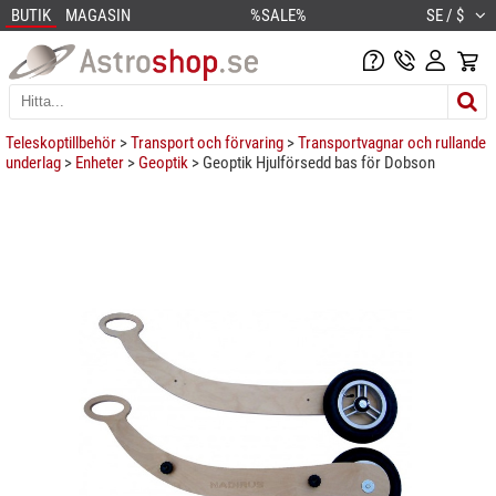
BUTIK
MAGASIN
%SALE%
SE / $
Teleskoptillbehör
>
Transport och förvaring
>
Transportvagnar och rullande
underlag
>
Enheter
>
Geoptik
> Geoptik Hjulförsedd bas för Dobson