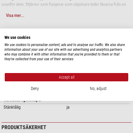
ovanför dem. Stjärnor som fungerar som vägvisare leder läsarna från en
konstellation till nästa, där fascinerande fakta om universums underverk
Visa mer...
avslöjas.
StarFinder for Beginners
levereras komplett med en
självlysande
TEKNISKA DATA
stjärnsökare
, perfekt för alla blivande stjärnskådare som vill öva sina nya
We use cookies
kunskaper under natthimlen.
We use cookies to personalise content, ads and to analyse our traffic. We also share
Allmänt
information about your use of our site with our advertising and analytics partners
who may combine it with other information that you’ve provided to them or that
Minimiålder
8
they’ve collected from your use of their services
Språk
Engelska
Antal sidor
128
Utgivningsår
2017
Accept all
Format
216 x 276 mm
Utrustning
Softcover
Deny
No, adjust
Särskilda egenskaper
Stänktålig
ja
PRODUKTSÄKERHET