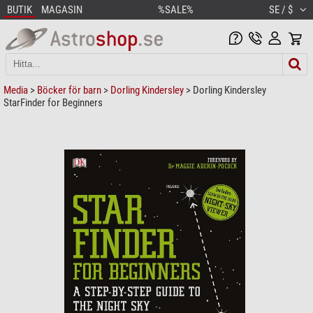
BUTIK
MAGASIN
%SALE%
SE / $
Media
>
Böcker för barn
>
Dorling Kindersley
> Dorling Kindersley
StarFinder for Beginners