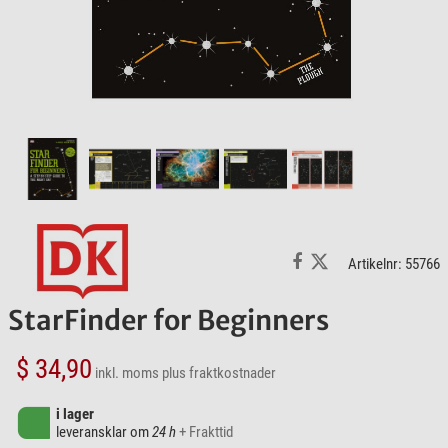
Artikelnr: 55766
StarFinder for Beginners
$ 34,90
inkl. moms
plus fraktkostnader
i lager
leveransklar om
24 h
+ Frakttid