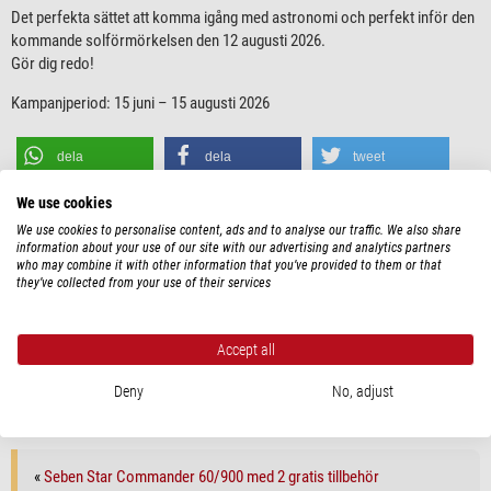
Det perfekta sättet att komma igång med astronomi och perfekt inför den
kommande solförmörkelsen den 12 augusti 2026.
Gör dig redo!
Kampanjperiod: 15 juni – 15 augusti 2026
dela
dela
tweet
We use cookies
save
We use cookies to personalise content, ads and to analyse our traffic. We also share
information about your use of our site with our advertising and analytics partners
who may combine it with other information that you’ve provided to them or that
Taggar:
Astroshop. Omegon
,
Solförmörkelsen
they’ve collected from your use of their services
Detta bidrag publicerades av
Marc-Antonio Fischer
den Monday, 6. July 2026
klockan 06:00 under
Aktuella erbjudanden
|
Aktuella erbjudanden
.
Du kan följa alla svar på detta inlägg i flödet
RSS 2.0
.
Accept all
Du kan skicka en
trackback
från din sida.
Deny
No, adjust
«
Seben Star Commander 60/900 med 2 gratis tillbehör