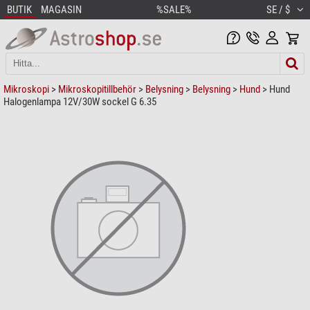
BUTIK
MAGASIN
%SALE%
SE / $
Mikroskopi
>
Mikroskopitillbehör
>
Belysning
>
Belysning
>
Hund
> Hund
Halogenlampa 12V/30W sockel G 6.35