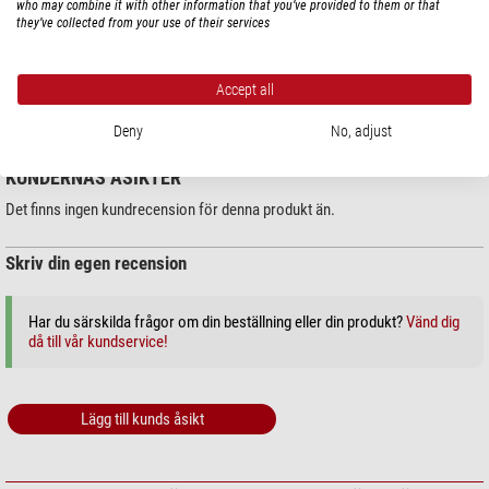
who may combine it with other information that you’ve provided to them or that
they’ve collected from your use of their services
PRODUKTSÄKERHET
Accept all
Tillverkare:
Helmut Hund GmbH, Artur-Herzog-Str. 2, 35580 Wetzlar, DE,
www.hund.de
Deny
No, adjust
KUNDERNAS ÅSIKTER
Det finns ingen kundrecension för denna produkt än.
Skriv din egen recension
Har du särskilda frågor om din beställning eller din produkt?
Vänd dig
då till vår kundservice!
Lägg till kunds åsikt