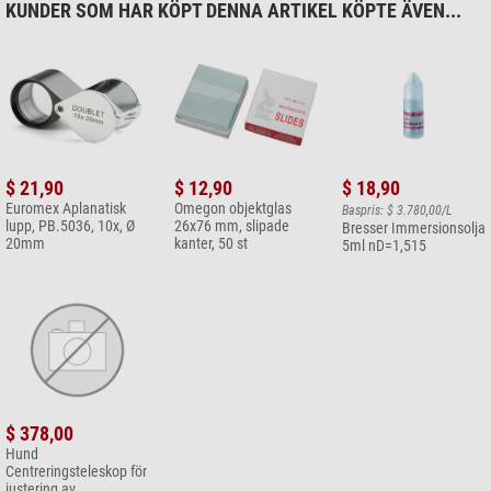
KUNDER SOM HAR KÖPT DENNA ARTIKEL KÖPTE ÄVEN...
$ 21,90
$ 12,90
$ 18,90
Euromex Aplanatisk
Omegon objektglas
Baspris: $ 3.780,00/L
lupp, PB.5036, 10x, Ø
26x76 mm, slipade
Bresser Immersionsolja
20mm
kanter, 50 st
5ml nD=1,515
$ 378,00
Hund
Centreringsteleskop för
justering av