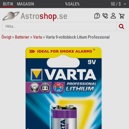
BUTIK
MAGASIN
%SALE%
SE / $
Övrigt
>
Batterier
>
Varta
> Varta 9-voltsblock Litium Professional