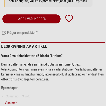
den 12 augusti, välj en expressfraktstjänst (DHL Express).
LÄGG I VARUKORGEN
Frågor om produkten?
BESKRIVNING AV ARTIKEL
Varta 9 volt blockbatteri (E-block) "Lithium"
Denna batteri används i en mängd optiska instrument, t.ex.
teleskopmonteringar, men även i vissa väderstationer. Varta litiumbatterier
kännetecknas av lång livslängd, låg energiförlust vid lagring och endast liten
effektförlust vid låga temperaturer.
Egenskaper:
Spänning: 9 volt
Strömstyrka: 1200 mAh
Visa mer...