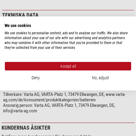
Längd: 49,2 mm
Bredd: 25,5 mm
Höjd: 16,0 mm
TEKNISKA DATA
System: Primär litium CardPower (LI/IRON DI)
We use cookies
Beteckning: 9V-block
Prestanda
Alternativ beteckning: 6LR61, MN1604, E-Block, LR22
We use cookies to personalise content, ads and to analyse our traffic. We also share
Batterityp
9V-Block (6LR61, 6F22)
information about your use of our site with our advertising and analytics partners
Anmärkning enligt §18 BattG:
who may combine it with other information that you’ve provided to them or that
Sammansättning
Litium-mangandioxid
they’ve collected from your use of their services
Spänning
9
Batterier och batteripack får inte kastas i hushållsavfallet, utan
du är
Strömeffekt (mAh)
1200
enligt lag skyldig att lämna tillbaka använda batterier och batteripack.
Leveransen innefattar
1
Accept all
Använda batterier och ackumulatorer kan innehålla skadliga ämnen som
kan skada miljön eller din hälsa om de inte förvaras eller kasseras på
Deny
No, adjust
rätt sätt.
PRODUKTSÄKERHET
Du kan antingen skicka tillbaka batterierna och batteripacken till oss
efter användning (glöm inte att frankera) eller lämna tillbaka dem
Tillverkare:
Varta AG, VARTA-Platz 1, 73479 Ellwangen, DE, www.varta-
kostnadsfritt i närheten (t.ex. i butiker, kommunala insamlingsställen
ag.com/de/konsument/produktkategorien/batterien
eller i vår butik).
Ansvarig person:
Varta AG, VARTA-Platz 1, 73479 Ellwangen, DE,
info@varta-ag.com
Symbolen med den överkorsade soptunnan (enligt §17 BattG) betyder att du
inte får slänga batterier och batteripack i hushållsavfallet.
KUNDERNAS ÅSIKTER
Under denna symbol finns dessutom följande symboler med följande
betydelse: