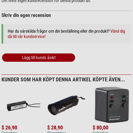
Det finns ingen kundrecension för denna produkt än.
Pb: Batteriet innehåller bly
Skriv din egen recension
Cd: Batteriet innehåller kadmium
Hg: Batteriet innehåller kvicksilver
Har du särskilda frågor om din beställning eller din produkt?
Vänd dig
då till vår kundservice!
Lägg till kunds åsikt
KUNDER SOM HAR KÖPT DENNA ARTIKEL KÖPTE ÄVEN...
$ 26,90
$ 28,90
$ 80,00