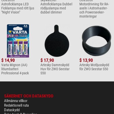
Celestron
Skywatcher
Celestron
Astroficklampa LED
Astroficklampa Dubbel
Motordrivning för RA-
Ficklampa med rött ljus
rödljuslampa med
axeln i Astromaster-
"Night Vision"
dubbel dimmer
och Powerseeker-
monteringar
$ 14,90
$ 17,90
$ 13,90
Varta Mignon (AA)
Artesky Dammskydd
Artesky Motljusskydd
litiumbatteri
Huv för ZWO Seestar
för ZWO Seestar S50
Professional 4-pack
S50
SÄKERHET OCH DATASKYDD
Allmänna villkor
Redaktionell ruta
Dataskydd