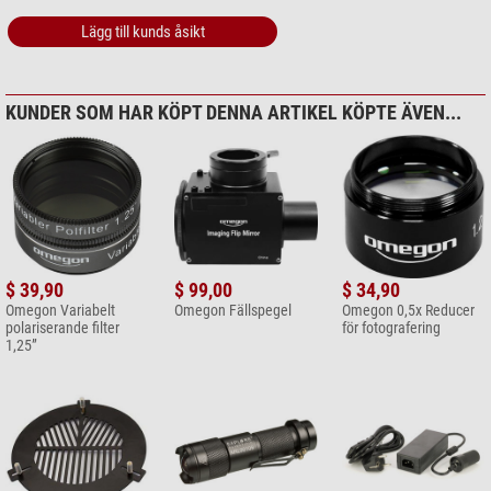
Lägg till kunds åsikt
KUNDER SOM HAR KÖPT DENNA ARTIKEL KÖPTE ÄVEN...
$ 39,90
$ 99,00
$ 34,90
Omegon Variabelt
Omegon Fällspegel
Omegon 0,5x Reducer
polariserande filter
för fotografering
1,25”