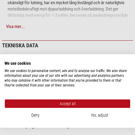
okänsligt för lutning, har en mycket lång livslängd och är naturligtvis
motståndskraftigt mot djupurladdning och överladdning. Det ger
tillräckligt med energi för 1-3 nätter, beroende på användningsområde.
Laddare:
Anslut bara till elnätet och ladda. Batteriet kan också vara
Visa mer...
anslutet under en längre tid, överladdning är omöjlig. När batteriet är fullt
indikeras detta.
Kabel för 12 V med
inbyggt
eluttag (cigarettändaruttag) och
TEKNISKA DATA
krokodilklämmor. Anslutningen är flexibel och stabil.
Väderbeständig bärväska
- allt är på sin plats och du har till och med
Prestanda
plats för ett andra batteri eller andra tillbehör, t.ex. kontrollboxen för
We use cookies
monteringen. Du kan förvara ytterligare tillbehör i ytterfickan. Du kan
Batterityp
Blybatteri
We use cookies to personalise content, ads and to analyse our traffic. We also share
sedan bära väskan bekvämt med axelremmen, så att du har händerna
Utgångsspänning
12
information about your use of our site with our advertising and analytics partners
fria.
Strömstyrka (A)
9
who may combine it with other information that you’ve provided to them or that
they’ve collected from your use of their services
Kabellängd (m)
2
Väskan är mer än bara en transportbehållare. Under observationen eller
Ingångsspänning
230
fotosessionen skyddar väskan batteriet från fukt och smuts.
Accept all
Utrustning
TS Optics är ett varumärke som tillhör Teleskop.
Cigarettändarkontakt
ja
Deny
No, adjust
Transportväska
ja
Strömförsörjningsenhet
ja