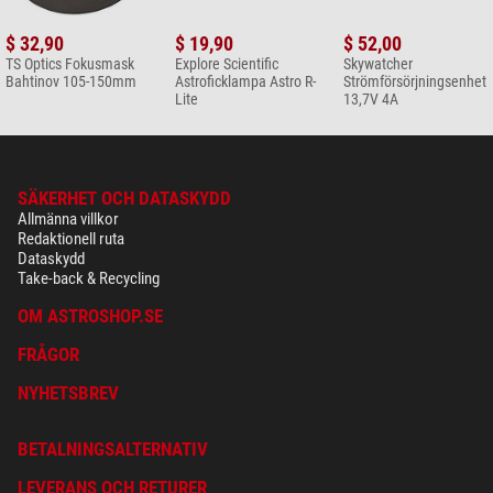
$ 32,90
$ 19,90
$ 52,00
TS Optics Fokusmask
Explore Scientific
Skywatcher
Bahtinov 105-150mm
Astroficklampa Astro R-
Strömförsörjningsenhet
Lite
13,7V 4A
SÄKERHET OCH DATASKYDD
Allmänna villkor
Redaktionell ruta
Dataskydd
Take-back & Recycling
OM ASTROSHOP.SE
FRÅGOR
NYHETSBREV
BETALNINGSALTERNATIV
LEVERANS OCH RETURER