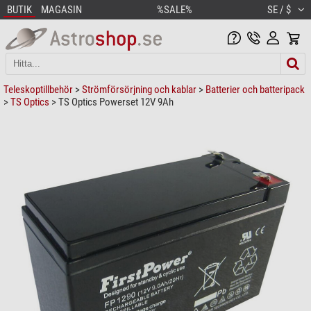
BUTIK
MAGASIN
%SALE%
SE / $
Teleskoptillbehör
>
Strömförsörjning och kablar
>
Batterier och batteripack
>
TS Optics
> TS Optics Powerset 12V 9Ah