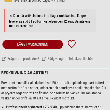
leveransklar om
3-7 dagar
+ Frakttid
☀️ Den här artikeln finns inte i lager och kan inte längre
levereras i tid till solförmörkelsen den 12 augusti, inte ens
med expressfrakt.
LÄGG I VARUKORGEN
Frågor om produkten?
Rådgivning för Teleskoptillbehör
BESKRIVNING AV ARTIKEL
Powerset innehåller allt du behöver. Ett kraftfullt uppladdningsbart batteri
med ström för flera nätter, laddaren och naturligtvis anslutningskablar. Allt
är prydligt organiserat i en flexibel och robust bärväska. Du kan stänga
väskan under drift, så att allt är väl skyddat mot fukt.
Professionellt blybatteri 12 V 9 Ah
, uppladdningsbart - batteriet är