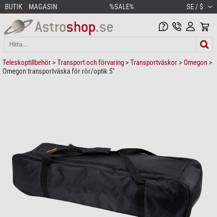
BUTIK
MAGASIN
%SALE%
SE / $
Teleskoptillbehör
>
Transport och förvaring
>
Transportväskor
>
Omegon
>
Omegon transportväska för rör/optik 5''