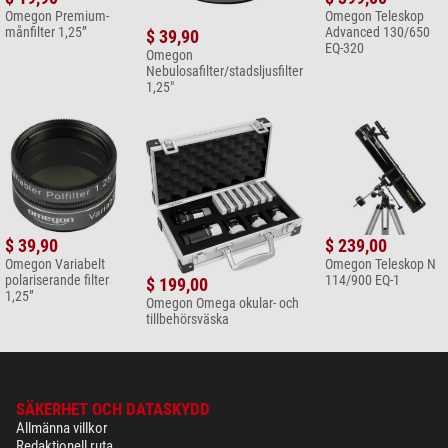
Omegon Premium-
Omegon Teleskop
månfilter 1,25”
Advanced 130/650
$ 39,90
EQ-320
Omegon
Nebulosafilter/stadsljusfilter
1,25"
$ 39,90
$ 239,00
Omegon Variabelt
Omegon Teleskop N
polariserande filter
114/900 EQ-1
$ 199,00
1,25”
Omegon Omega okular- och
tillbehörsväska
SÄKERHET OCH DATASKYDD
Allmänna villkor
Redaktionell ruta