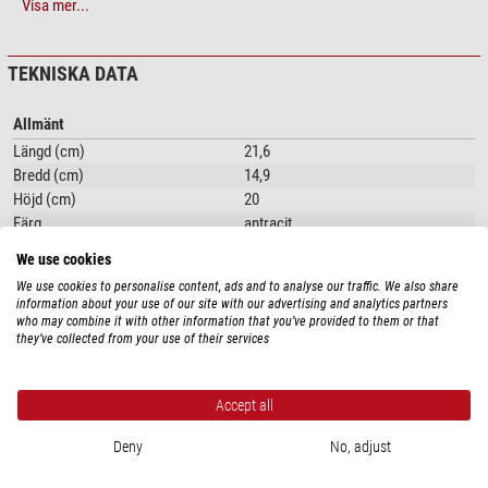
Visa mer...
ett avtagbart gummiskydd på basen, vilket ger ett säkert stöd på arbetsytan.
Användning:
TEKNISKA DATA
Bladstyrningen ställs in på 90° - de två slipenheterna måste sedan
positioneras så att de rörliga delarnas korsningspunkt skärs exakt av
Allmänt
bladstyrningen. Kniven dras nu nedåt flera gånger längs bladstyrningen.
Längd (cm)
21,6
Använd baksidan av slipenheterna för att ta bort kniven. Tryck ut
Bredd (cm)
14,9
diamantslipenheterna ur hållaren, vrid dem runt och snäpp tillbaka dem i
Höjd (cm)
20
föregående position. Dra igenom kniven några gånger för att ta bort små
Färg
antracit
grader på skäreggen.
Vikt (g)
830
We use cookies
We use cookies to personalise content, ads and to analyse our traffic. We also share
information about your use of our site with our advertising and analytics partners
PRODUKTSÄKERHET
who may combine it with other information that you’ve provided to them or that
they’ve collected from your use of their services
Tillverkare:
BeROX GmbH, Harzblick 25, 99768 Harztor, DE
Ansvarig person:
BeROX GmbH, Harzblick 25, 99768 Harztor, DE,
info@nimax.de
Accept all
Deny
No, adjust
REKOMMENDERADE TILLBEHÖR