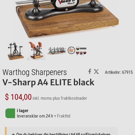
Warthog Sharpeners
Artikelnr: 67915
V-Sharp A4 ELITE black
$ 104,00
inkl. moms
plus fraktkostnader
i lager
leveransklar om
24 h
+ Frakttid
☀️ Om du behöver din beställning i tid till solförmörkelsen