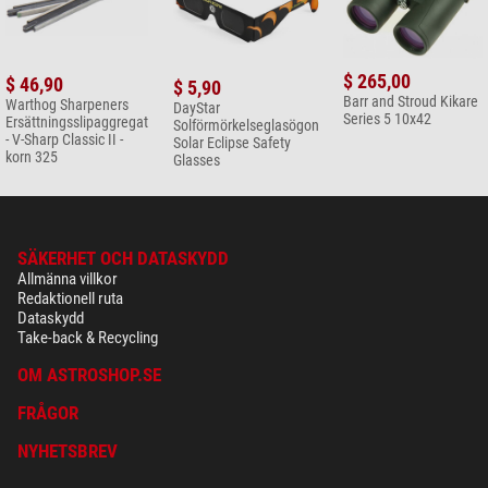
$ 265,00
$ 46,90
$ 5,90
Barr and Stroud Kikare
Warthog Sharpeners
DayStar
Series 5 10x42
Ersättningsslipaggregat
Solförmörkelseglasögon
- V-Sharp Classic II -
Solar Eclipse Safety
korn 325
Glasses
SÄKERHET OCH DATASKYDD
Allmänna villkor
Redaktionell ruta
Dataskydd
Take-back & Recycling
OM ASTROSHOP.SE
FRÅGOR
NYHETSBREV