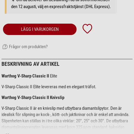
den 12 augusti, välj en expressfraktstjänst (DHL Express).
LÄGG I VARUKORGEN
Frågor om produkten?
BESKRIVNING AV ARTIKEL
Warthog V-Sharp Classic II
Elite
V-Sharp Classic II Elite levereras med en elegant träfot.
Warthog V-Sharp Classic II Knivslip
V-Sharp Classic II är en knivslip med utbytbara diamantslipytor. Den är
idealisk för slipning av kock-, kött- och jaktknivar och är enkel att använda.
Slipenheten kan ställas in i tre olika vinklar: 20°, 25° och 30°. De utbytbara
diamantslipaggregaten levereras med korn 325 som standard, baksidan
används för att slipa knivarna. Den robusta, gjutna zinkkonstruktionen har