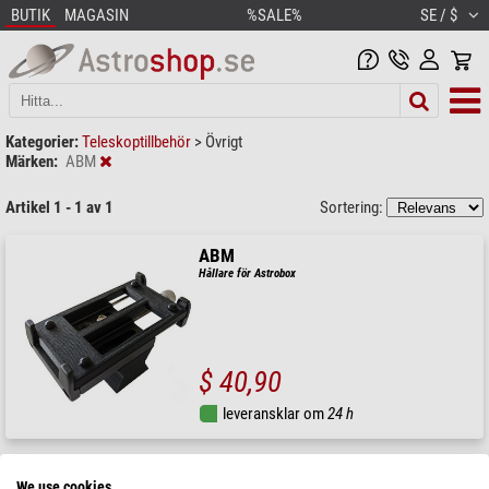
BUTIK
MAGASIN
%SALE%
SE / $
Kategorier:
Teleskoptillbehör
>
Övrigt
Märken:
ABM
Artikel 1 - 1 av 1
Sortering:
ABM
Hållare för Astrobox
$ 40,90
leveransklar om
24 h
We use cookies