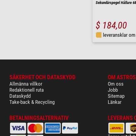
Sekundärspegel Hållare 6
$ 184,00
leveransklar o
SÄKERHET OCH DATASKYDD
OM ASTROS
Allmänna villkor
Om oss
Redaktionell ruta
Jobb
Dataskydd
Sitemap
Take-back & Recycling
Länkar
BETALNINGSALTERNATIV
LEVERANS 