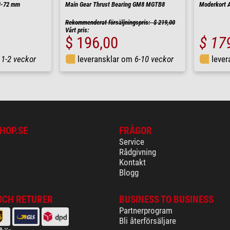
8-72 mm
Main Gear Thrust Bearing GM8 MGTB8
Moderkort
Rekommenderat försäljningspris: $ 219,00
Vårt pris:
$ 196,00
$ 17
m
1-2 veckor
leveransklar om
6-10 veckor
leve
HOP.SE
FRÅGOR
Service
Rådgivning
Kontakt
Blogg
OCH RETURER
BUSINESS TO BUSINESS
Partnerprogram
Bli återförsäljare