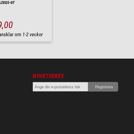
 AZEQ5-GT
9,00
ransklar om
1-2 veckor
NYHETSBREV