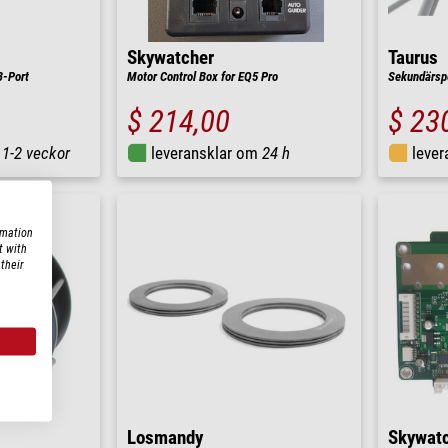
Skywatcher
Taurus
-Port
Motor Control Box for EQ5 Pro
Sekundärsp
$ 214,00
$ 23
m
1-2 veckor
leveransklar om
24 h
leve
rmation
t with
their
Losmandy
Skywat