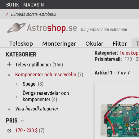
BUTIK
MAGASIN
✓
Europas största Astrobutik
Din partner inom astronomi
Teleskop
Monteringar
Okular
Filter
T
Kategorier:
Teleskop
KATEGORIER
Prisintervall:
170 - 2
Teleskoptillbehör
(166)
Artikel 1 - 7 av 7
Komponenter och reservdelar
(7)
Spegel
(3)
Övriga reservdelar och
komponenter
(4)
Visa huvudkategorier
PRIS
170 - 230 $
(7)