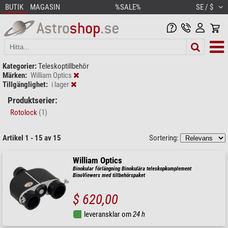
BUTIK
MAGASIN
%SALE%
SE / $
Kategorier:
Teleskoptillbehör
Märken:
William Optics
Tillgänglighet:
i lager
Produktserier:
Rotolock
(1)
Artikel 1 - 15 av 15
Sortering:
William Optics
Binokular förlängning Binokulära teleskopkomplement
BinoViewers med tillbehörspaket
$ 620,00
leveransklar om
24 h