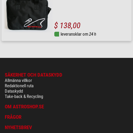
$ 138,00
leveransklar om
24 h
SÄKERHET OCH DATASKYDD
Allmänna villkor
Redaktionell ruta
Dataskydd
Take-back & Recycling
OM ASTROSHOP.SE
FRÅGOR
NYHETSBREV