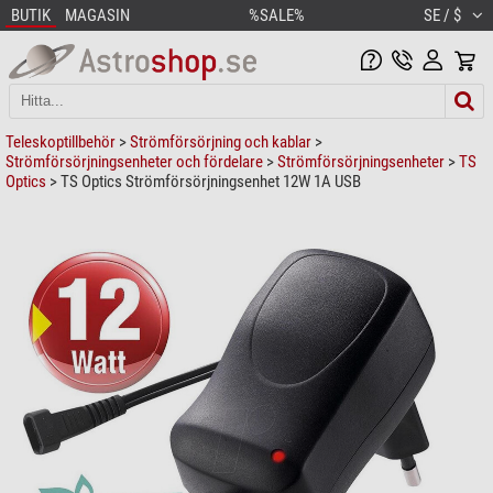
BUTIK
MAGASIN
%SALE%
SE / $
Teleskoptillbehör
>
Strömförsörjning och kablar
>
Strömförsörjningsenheter och fördelare
>
Strömförsörjningsenheter
>
TS
Optics
> TS Optics Strömförsörjningsenhet 12W 1A USB