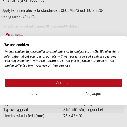
Strömstyrka: 1000 mA
Uppfyller internationella standarder: CEC, MEPS och EU:s ECO-
designdirektiv "EuP".
Inkluderar en adapteruppsättning med 9 delar:
Visa mer...
USB-uttag
2,5 mm kontakt
We use cookies
3,5 mm kontakt
TEKNISKA DATA
We use cookies to personalise content, ads and to analyse our traffic. We also share
3,5 x 1,35 mm DC-kontakt
information about your use of our site with our advertising and analytics partners
5,0 x 2,1 mm DC-kontakt
who may combine it with other information that you’ve provided to them or that
Prestanda
they’ve collected from your use of their services
5,5 x 1,5 mm DC-kontakt
Ingångsspänning
5,5 x 2,5 mm DC-kontakt
100 - 240
5,5 x 2,1 mm DC-kontakt
Utgångsspänning
3 - 12
Accept all
4,0 x 1,7 mm DC-kontakt
Prestanda
12
Deny
No, adjust
Allmänt
Typ
Strömförsörjning
Typ av byggnad
Strömförsörjningsenhet
Utsidesmått LxBxH (mm)
75 x 43 x 32