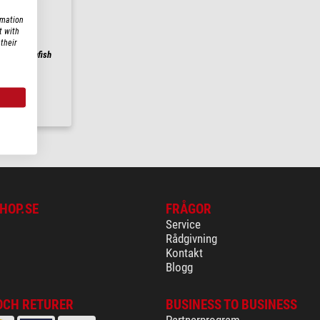
rmation
t with
their
er Lanternfish
m
24 h
HOP.SE
FRÅGOR
Service
Rådgivning
Kontakt
Blogg
OCH RETURER
BUSINESS TO BUSINESS
Partnerprogram