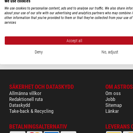
TILLGÄNGLIGHET
We use cookies
We use cookies to personalise content, ads and to analyse our traffic. We also share info
i lager
(1)
about your use of our site with our advertising and analytics partners who may combine i
Lunatico
other information that you’ve provided to them or that they’ve collected from your use of 
services
Fotometer Sky Quality Met
$ 230,00
Accept all
leveransklar o
Deny
No, adjust
SÄKERHET OCH DATASKYDD
OM ASTROS
Allmänna villkor
Om oss
Redaktionell ruta
Jobb
Dataskydd
Sitemap
Take-back & Recycling
Länkar
BETALNINGSALTERNATIV
LEVERANS 