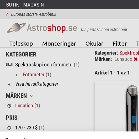
BUTIK
MAGASIN
✓
Europas största Astrobutik
Din partner inom astronomi
Teleskop
Monteringar
Okular
Filter
T
Kategorier:
Spektros
KATEGORIER
Märken:
Lunatico
Spektroskopi och fotometri
(1)
Artikel 1 - 1 av 1
Fotometer
(1)
Visa huvudkategorier
MÄRKEN
Lunatico
(1)
PRIS
170 - 230 $
(1)