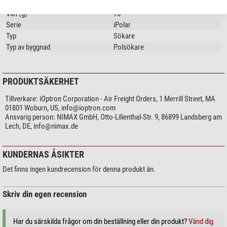
Allmänt
(Jan Ströher)
Vikt (g)
70
Varje iPolar är avsedd för en viss montering från iOptron och passar
Serie
iPolar
endast där. Var därför noga med att kontrollera den exakta
Typ
Sökare
användningsområdet för iPolar innan du köper. En hänvisning till den
Typ av byggnad
Polsökare
kompatibla monteringen finns bland annat i produktnamnet.
Medan USB-porten på de flesta iPolar-modeller sitter på sidan, sitter
PRODUKTSÄKERHET
den på iPolar för SkyGuider/SkyTracker Pro på baksidan.
Tillverkare:
iOptron Corporation - Air Freight Orders, 1 Merrill Street, MA
(Jan Ströher)
01801 Woburn, US,
info@ioptron.com
Ansvarig person:
NIMAX GmbH, Otto-Lilienthal-Str. 9, 86899 Landsberg am
iOptron iPolar fungerar med Apple-enheter. För macOS finns det en
Lech, DE,
info@nimax.de
speciell applikation som finns tillgänglig i Mac App Store. Denna app
gör det möjligt att använda iPolar-kameran för att noggrant rikta in
teleskopmonteringen.
KUNDERNAS ÅSIKTER
Det finns ingen kundrecension för denna produkt än.
För iOS-enheter som iPhone och iPad finns appen "iOptron iPolar
Mobile". För att kunna använda denna app krävs dock tillbehöret
iMate Astronomy Control Box för att upprätta en anslutning mellan
Skriv din egen recension
iPolar-kameran och den mobila enheten.
Observera att programvaran iPolar för macOS är avgiftsbelagd. iOS-
Har du särskilda frågor om din beställning eller din produkt?
Vänd dig