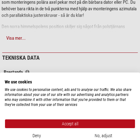
som monteringens polära axel pekar mot på din bärbara dator eller PC. Du
behöver bara rikta in de två punkterna med hjälp av monteringens azimutala
och parallaktiska justerskruvar - så är du klar!
Den norra himmelspolens position skiljer sig något från polstjärnans
position.
Elektroniken beräknar den exakta positionen med hjälp av datum
Visa mer...
och tid.
Tack vare kamerans känslighet och det stora synfältet är
polarjustering möjlig även om monteringen bara är ungefär korrekt
placerad.
TEKNISKA DATA
Fungerar även på
södra stjärnhimlen
! Atmosfärisk refraktion tas också
med i beräkningen på låga latituder.
Prestanda
Synfält (°)
13
Denna iPolar har en USB-port på
baksidan
och fungerar med iOptron
We use cookies
Positionsnoggrannhet
30
monteringar
CEM26
,
GEM28
och även
SkyGuider Pro.
We use cookies to personalise content, ads and to analyse our traffic. We also share
Gränssnitt
(rückseitiger Anschluss) (USB 2.0)
information about your use of our site with our advertising and analytics partners
who may combine it with other information that you’ve provided to them or that
Sensortyp
CMOS-chip
they’ve collected from your use of their services
Vår expertkommentar:
Pixelstorlek
3,75
Bitdjup (Bit)
8
iPolar är utformad så att den virtuella polen på skärmen rör sig åt
Operativsystem som stöds
Windows Vista, Windows 7/8/8.1/10
Accept all
vänster/höger när du justerar azimutskruvarna under polarjustering.
Passar för montering
CEM26 / GEM28 / SkyGuider Pro
Detta har dock
ingen
inverkan på noggrannheten.
Deny
No, adjust