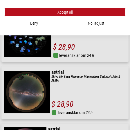
Accept all
astrial
Skiva för Sega Homestar Planetarium Jellyfish
Deny
No, adjust
$ 28,90
leveransklar om
24 h
astrial
Skiva för Sega Homestar Planetarium Zodiacal Light &
ALMA
$ 28,90
leveransklar om
24 h
astrial