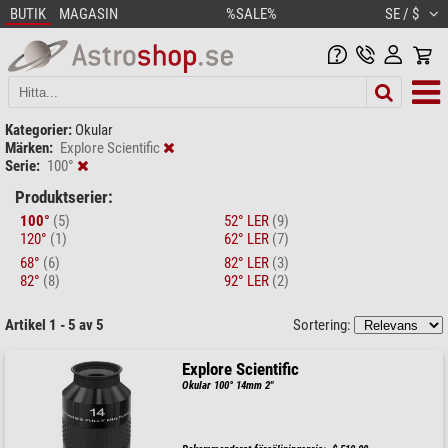
BUTIK
MAGASIN
%SALE%
SE / $
Kategorier:
Okular
Märken:
Explore Scientific
Serie:
100°
Produktserier:
100°
(5)
52° LER
(9)
120°
(1)
62° LER
(7)
68°
(6)
82° LER
(3)
82°
(8)
92° LER
(2)
Artikel 1 - 5 av 5
Sortering:
Explore Scientific
Okular 100° 14mm 2"