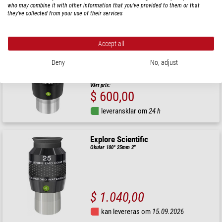
who may combine it with other information that you’ve provided to them or that
kan levereras om
01.09.2026
they’ve collected from your use of their services
Explore Scientific
Accept all
Okular 100° 20mm 2"
Deny
No, adjust
Rekommenderat försäljningspris: $ 750,00
Vårt pris:
$ 600,00
leveransklar om
24 h
Explore Scientific
Okular 100° 25mm 2"
$ 1.040,00
kan levereras om
15.09.2026