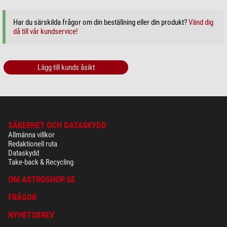
djupare bilder! Tack vare den låga halvvärdesbredden blir stjärnorna mycket
små och svaga stjärnor försvinner nästan helt. -Särskilt i mjölkvägsregioner
Har du särskilda frågor om din beställning eller din produkt?
Vänd dig
med många stjärnor gör 6 nm-filtren det möjligt att återge även svaga objekt
då till vår kundservice!
med hög kontrast utan att de försvinner i stjärnhimlen.
Kort sagt rekommenderas användning av 12 nm-filter för DSLR och alla
kameror med begränsad mörkström.
Lägg till kunds åsikt
6 nm-filtren är rätt val på platser med stark ljusförorening, för kameror med
extremt låg mörkström och när svaga objekt kräver högsta kontrast i
bilden!
SÄKERHET OCH DATASKYDD
Allmänna villkor
Redaktionell ruta
Dataskydd
Take-back & Recycling
OM ASTROSHOP.SE
FRÅGOR
NYHETSBREV