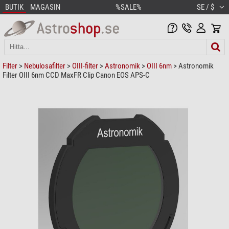
BUTIK
MAGASIN
%SALE%
SE / $
Filter
>
Nebulosafilter
>
OIII-filter
>
Astronomik
>
OIII 6nm
> Astronomik
Filter OIII 6nm CCD MaxFR Clip Canon EOS APS-C