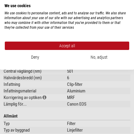
filtersatser med halvbredder på 12 nm och 6 nm.
We use cookies
Filtren ger bästa möjliga blockering utanför bandet över hela
We use cookies to personalise content, ads and to analyse our traffic. We also share
spektralområdet från UV till IR! Fördelarna är maximal kontrast, minimalt
information about your use of our site with our advertising and analytics partners
who may combine it with other information that you’ve provided to them or that
ströljus, inga halos och en mycket fin stjärnbild. Med Astronomik MaxFR
they’ve collected from your use of their services
smalbandslinjefilter får du rådata av högsta kvalitet: den optimala
Visa mer...
utgångspunkten för vidare bearbetning till en imponerande astrofotografi!
Accept all
För bästa möjliga utbyte krävs maximal transmission hos filtren:
TEKNISKA DATA
Deny
No, adjust
För MaxFR-filter med 12 nm halvbreddsbredd innebär detta obegränsad
Prestanda
användbarhet från f/1,7 till f/8 och cirka 85 % av den maximala
Central våglängd (nm)
transmissionen
501
För MaxFR-filter med 6 nm halvbreddsbredd innebär detta obegränsad
Halvvärdesbredd (nm)
6
användbarhet från f/2,2 till f/8 och cirka 90 % av den maximala
Infattning
Clip-filter
transmissionen
Infattningsmaterial
Aluminium
Korrigering av optiken
MRF
Sii-filter är optimerat för särskilt kontrastrika resultat och släpper inte
Lämplig för...
Canon EOS
igenom H-alfa och NII (kväve).
Allmänt
Fotografering med smalbandiga linjefilter:
Om du observerar under en ljus
Typ
Filter
himmel är linjefilter det bästa sättet att komma igång med
Typ av byggnad
Linjefilter
astrofotografering och få lyckade bilder. Vanligtvis är ett H-alpha-filter det