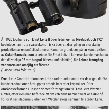
År 1920 tog hans son
Ernst Leitz II
över ledningen av företaget, och 1924
beslutade han trots svåra ekonomiska tider att dra i gång en storskalig
produktion av en småbildskamera. Kameran grundades på en konstruktion
av
Oskar Barnack
, som arbetade för Ernst Leitz. I kameran kunde man ladda
den då vanliga 35 mm biograf-filmen (småbildsfilm).
Ur-Leicas framgång
var enorm och omöjlig att förutse
.
(Binocle 6x18 från 1907)
Ernst Leitz GmbH förskonades från skador under andra världskriget, därför
kunde produktionen återupptas omedelbart efter krigsslutet. Efter
områdesreformen i Hessen döptes företaget om till Ernst Leitz Wetzlar
GmbH, eftersom man befarade att det välkända namnet Wetzlar skulle gå
förlorat när städerna Gießen och Wetzlar slogs samman till staden Lahn.