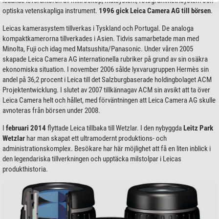
ledande leverantören av mikroskop, mätsystem, fotogrammetrisystem och
optiska vetenskapliga instrument.
1996 gick Leica Camera AG till börsen
.
Leicas kamerasystem tillverkas i Tyskland och Portugal. De analoga
kompaktkamerorna tillverkades i Asien. Tidvis samarbetade man med
Minolta, Fuji och idag med Matsushita/Panasonic. Under våren 2005
skapade Leica Camera AG internationella rubriker på grund av sin osäkra
ekonomiska situation. I november 2006 sålde lyxvarugruppen Hermès sin
andel på 36,2 procent i Leica till det Salzburgbaserade holdingbolaget ACM
Projektentwicklung. I slutet av 2007 tillkännagav ACM sin avsikt att ta över
Leica Camera helt och hållet, med förväntningen att Leica Camera AG skulle
avnoteras från börsen under 2008.
I
februari 2014
flyttade Leica tillbaka till Wetzlar. I den nybyggda
Leitz Park
Wetzlar
har man skapat ett ultramodernt produktions- och
administrationskomplex. Besökare har här möjlighet att få en liten inblick i
den legendariska tillverkningen och upptäcka milstolpar i Leicas
produkthistoria.