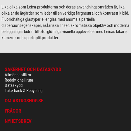
Lika olika som Leica-produkterna och deras användningsområden är, lika
olika är de åtgärder som leder till en verkligt färgneutral och kontrastrik bild.
Fluoridhaltiga glastyper eller glas med anomala partiella
dispersionsegenskaper, asfäriska linser, akromatiska objektiv och moderna
beläggningar bidrar till oförglömliga visuella upplevelser med Leicas kikare,
kameror och sportoptikprodukter.
SÄKERHET OCH DATASKYDD
Allmänna villkor
Redaktionell ruta
Dataskydd
Take-back & Recycling
OM ASTROSHOP.SE
FRÅGOR
NYHETSBREV