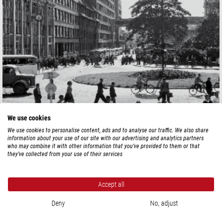
We use cookies
We use cookies to personalise content, ads and to analyse our traffic. We also share
1986 delades företaget upp i de tre oberoende företagen Leica Camera AG,
information about your use of our site with our advertising and analytics partners
Leica Microsystems GmbH och Leica Geosystems AG. Leica Camera AG
who may combine it with other information that you’ve provided to them or that
flyttade då från Wetzlar till Solms.
they’ve collected from your use of their services
Den fortsatta utvecklingen av namnet Leica bestämdes av historien. 1990
resulterade fusionen mellan Wild Leitz Holding AG (bildad 1987 genom
Accept all
förvärvet av Ernst Leitz Wetzlar GmbH av det år 1921 grundade Wild
Heerbrugg AG) och The Cambridge Instrument Company plc i den nya
Deny
No, adjust
koncernen Leica Holding B.V. Namnet Leica står därmed även för den