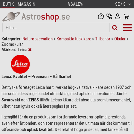
BUTIK
MAGASIN
%SALE%
SE / $
Kategorier:
Naturobservation
>
Kompakta tubkikare
>
Tillbehör
>
Okular
>
Zoomokular
Märken:
Leica
Leica: Kvalitet – Precision – Hållbarhet
Det tyska företaget Leica har tillverkat högkvalitativa kikare sedan 1907 och
har sedan dess regelbundet utmärkt sig med optiska innovationer. Jämte
Swarovski
och
ZEISS
tillhör Leicas kikare det absoluta premiumsegmentet,
vilket naturligtvis också återspeglas i priset.
I gengäld får du en produkt som fortfarande levererar optimal prestanda
även efter årtionden, och som representerar det ultimata när det kommer till
utförande
och
optisk kvalitet
. Det relativt höga priset är, med tanke på att