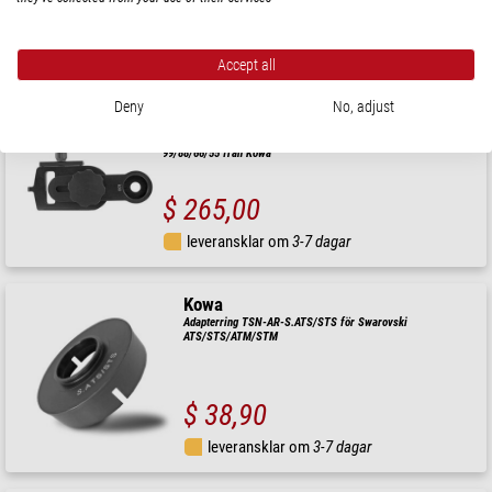
$ 52,00
leveransklar om
3-7 dagar
Accept all
Deny
No, adjust
SMARTOSCOPE
Universal Smartphone-adapter för Kompakta tubkikare TSN-
99/88/66/55 från Kowa
$ 265,00
leveransklar om
3-7 dagar
Kowa
Adapterring TSN-AR-S.ATS/STS för Swarovski
ATS/STS/ATM/STM
$ 38,90
leveransklar om
3-7 dagar