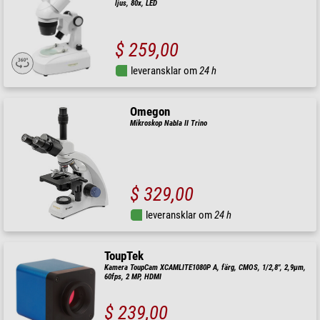
ljus, 80x, LED
$ 259,00
leveransklar om
24 h
Omegon
Mikroskop Nabla II Trino
$ 329,00
leveransklar om
24 h
ToupTek
Kamera ToupCam XCAMLITE1080P A, färg, CMOS, 1/2,8", 2,9µm,
60fps, 2 MP, HDMI
$ 239,00