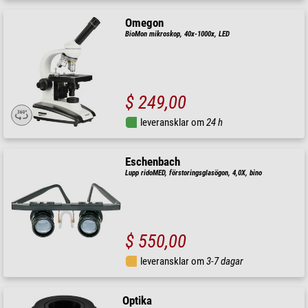
Omegon
BioMon mikroskop, 40x-1000x, LED
$ 249,00
leveransklar om
24 h
Eschenbach
Lupp ridoMED, förstoringsglasögon, 4,0X, bino
$ 550,00
leveransklar om
3-7 dagar
Optika