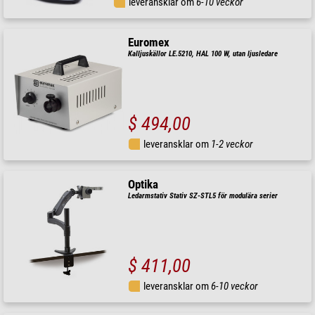
leveransklar om
6-10 veckor
Euromex
Kalljuskällor LE.5210, HAL 100 W, utan ljusledare
$ 494,00
leveransklar om
1-2 veckor
Optika
Ledarmstativ Stativ SZ-STL5 för modulära serier
$ 411,00
leveransklar om
6-10 veckor