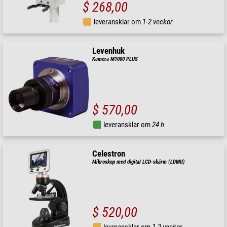
$ 268,00
leveransklar om
1-2 veckor
Levenhuk
Kamera M1000 PLUS
$ 570,00
leveransklar om
24 h
Celestron
Mikroskop med digital LCD-skärm (LDMII)
$ 520,00
leveransklar om
1-2 veckor