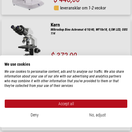
leveransklar om
1-2 veckor
Kern
Mikroskop Bino Achromat 4/10/40, WF10x18, 0,5W LED, OBS
114
$ 372,00
leveransklar om
3-7 dagar
We use cookies
We use cookies to personalise content, ads and to analyse our traffic. We also share
information about your use of our site with our advertising and analytics partners
Levenhuk
who may combine it with other information that you’ve provided to them or that
they’ve collected from your use of their services
DTX DX50 Digital Lupp 2-32x
Accept all
$ 370,00
Deny
No, adjust
leveransklar om
24 h