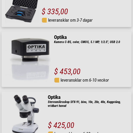
$ 335,00
leveransklar om
3-7 dagar
Optika
Kamera C-B5, color, CMOS, 5.1 MP, 1/2.5", USB 2.0
$ 453,00
leveransklar om
6-10 veckor
Optika
Stereomikroskop SFX-91, bino, 10x, 20x, 40x, Kuggstång,
vridbart huvud
$ 425,00