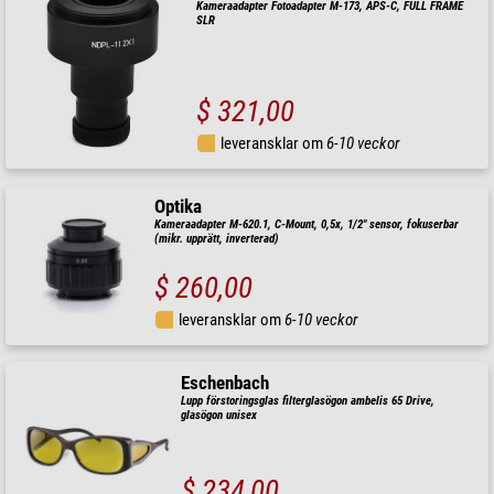
Kameraadapter Fotoadapter M-173, APS-C, FULL FRAME
SLR
$ 321,00
leveransklar om
6-10 veckor
Optika
Kameraadapter M-620.1, C-Mount, 0,5x, 1/2" sensor, fokuserbar
(mikr. upprätt, inverterad)
$ 260,00
leveransklar om
6-10 veckor
Eschenbach
Lupp förstoringsglas filterglasögon ambelis 65 Drive,
glasögon unisex
$ 234,00