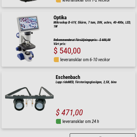
Optika
Mikroskop B-61V, Skärm, 7 tum, DIN, achro, 40-400x, LED,
1W
Rekommenderat försäljningspris: $ 600,00
Vårt pris:
$ 540,00
leveransklar om
6-10 veckor
Eschenbach
Lupp ridoMED, förstoringsglasögon, 2,5X, bino
$ 471,00
leveransklar om
24 h