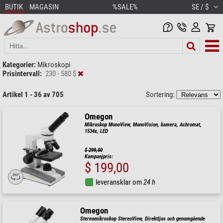
BUTIK
MAGASIN
%SALE%
SE / $
Kategorier:
Mikroskopi
Prisintervall:
230 - 580 $
Artikel 1 - 36 av 705
Sortering:
Omegon
Mikroskop MonoView, MonoVision, kamera, Achromat,
1534x, LED
$ 299,00
Kampanjpris:
$ 199,00
leveransklar om
24 h
Omegon
Stereomikroskop StereoView, Direktljus och genomgående