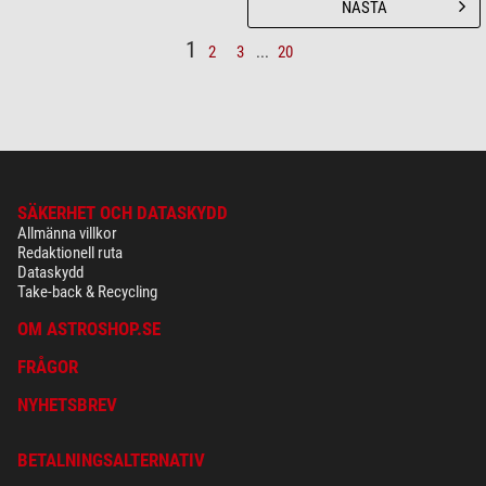
NÄSTA
1
2
3
...
20
SÄKERHET OCH DATASKYDD
Allmänna villkor
Redaktionell ruta
Dataskydd
Take-back & Recycling
OM ASTROSHOP.SE
FRÅGOR
NYHETSBREV
BETALNINGSALTERNATIV