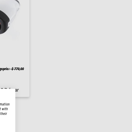
gspris: $ 770,00
m
3-7 dagar
rmation
t with
their