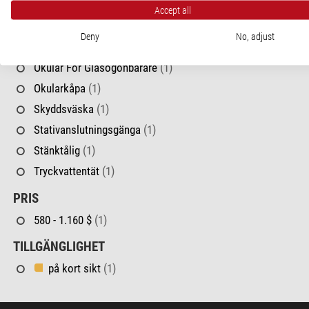
Accept all
600 - 800 g
(1)
Deny
No, adjust
SÄRSKILDA EGENSKAPER
Okular För Glasögonbärare
(1)
Okularkåpa
(1)
Skyddsväska
(1)
Stativanslutningsgänga
(1)
Stänktålig
(1)
Tryckvattentät
(1)
PRIS
580 - 1.160 $
(1)
TILLGÄNGLIGHET
på kort sikt
(1)