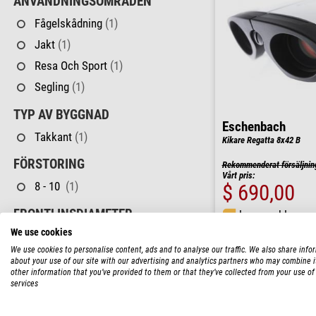
ANVÄNDNINGSOMRÅDEN
Fågelskådning
(1)
Jakt
(1)
Resa Och Sport
(1)
Segling
(1)
TYP AV BYGGNAD
Eschenbach
Takkant
(1)
Kikare Regatta 8x42 B
FÖRSTORING
Rekommenderat försäljnin
Vårt pris:
8 - 10
(1)
$ 690,00
FRONTLINSDIAMETER
leveransklar o
We use cookies
42 - 50 mm
(1)
We use cookies to personalise content, ads and to analyse our traffic. We also share info
about your use of our site with our advertising and analytics partners who may combine i
NÄRINSTÄLLNINGSGRÄNS
other information that you’ve provided to them or that they’ve collected from your use of 
services
2 - 4 m
(1)
VIKT