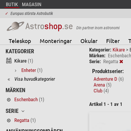
BUTIK
MAGASIN
✓
Europas största Astrobutik
Din partner inom astronomi
Teleskop
Monteringar
Okular
Filter
T
Kategorier:
Kikare
>
KATEGORIER
Märken:
Eschenbac
Kikare
(1)
Serie:
Regatta
Enheter
(1)
Produktserier:
Visa huvudkategorier
Adventure D
(6)
Arena
(5)
MÄRKEN
Club
(4)
Eschenbach
(1)
Artikel 1 - 1 av 1
SERIE
Regatta
(1)